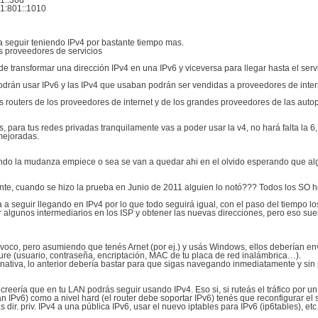
1::36d
:801::1010
 a seguir teniendo IPv4 por bastante tiempo mas.
s proveedores de servicios
 transformar una dirección IPv4 en una IPv6 y viceversa para llegar hasta el serv
odrán usar IPv6 y las IPv4 que usaban podrán ser vendidas a proveedores de intern
s routers de los proveedores de internet y de los grandes proveedores de las autopi
 para tus redes privadas tranquilamente vas a poder usar la v4, no hará falta la 6,
mejoradas.
ando la mudanza empiece o sea se van a quedar ahi en el olvido esperando que alg
gente, cuando se hizo la prueba en Junio de 2011 alguien lo notó??? Todos los SO 
a a seguir llegando en IPv4 por lo que todo seguirá igual, con el paso del tiempo l
 algunos intermediarios en los ISP y obtener las nuevas direcciones, pero eso sue
ivoco, pero asumiendo que tenés Arnet (por ej.) y usás Windows, ellos deberían e
re (usuario, contraseña, encriptación, MAC de tu placa de red inalámbrica…).
ativa, lo anterior debería bastar para que sigas navegando inmediatamente y sin p
reería que en tu LAN podrás seguir usando IPv4. Eso si, si ruteás el tráfico por un 
an IPv6) como a nivel hard (el router debe soportar IPv6) tenés que reconfigurar el
 dir. priv. IPv4 a una pública IPv6, usar el nuevo iptables para IPv6 (ip6tables), et