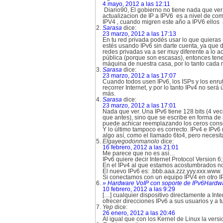
4 mayo, 2012 a las 12:11
Diario90, El gobierno no tiene nada que ver
actualizacion de IP a IPV6 es a nivel de co
IPV4 , cuando migren este año a IPV6 ellos
Sarasa
dice:
23 marzo, 2012 a las 17:13
En tu red privada podés usar lo que quieras 
estés usando IPv6 sin darte cuenta, ya que d
redes privadas va a ser muy diferente a lo 
pública (porque son escasas), entonces tene
máquina de nuestra casa, por lo tanto cada má
Sarasa
dice:
23 marzo, 2012 a las 17:07
Cuando todos usen IPv6, los ISPs y los enrut
recorrer Internet, y por lo tanto IPv4 no se
más.
Sarasa
dice:
23 marzo, 2012 a las 17:01
Nada que ver. Una IPv6 tiene 128 bits (4 ve
que antes), sino que se escribe en forma d
puede achicar reemplazando los ceros conse
Y lo último tampoco es correcto. IPv4 e IPv
algo así, como el llamado 6to4, pero necesi
Elgayegodonmanolo
dice:
16 febrero, 2012 a las 21:01
Me parece que no es así…
IPv6 quiere decir Internet Protocol Version 6
En el IPv4 al que estamos acostumbrados no
El nuevo IPv6 es: .bbb.aaa.zzz.yyy.xxx.www.
Si conectamos con un equipo IPV4 en otro I
» Hardware VoIP con soporte de IPv6Hardwa
10 febrero, 2012 a las 9:29
[…] cualquier dispositivo directamente a Int
ofrecer direcciones IPv6 a sus usuarios y a t
Yep
dice:
26 enero, 2012 a las 20:46
Al igual que con los Kernel de Linux la versio