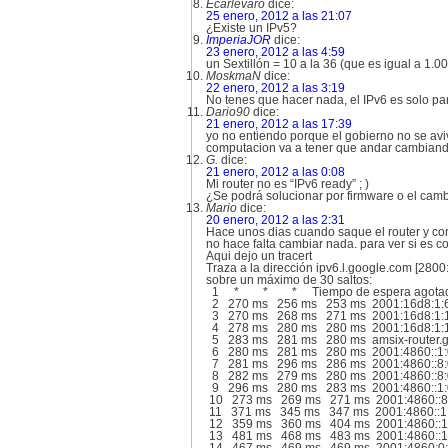
Ecarlevaro
dice:
25 enero, 2012 a las 21:07
¿Existe un IPv5?
ImperiaJOR
dice:
23 enero, 2012 a las 4:59
un Sextillón = 10 a la 36 (que es igual a 1
MoskmaN
dice:
22 enero, 2012 a las 3:19
No tenes que hacer nada, el IPv6 es solo par
Dario90
dice:
21 enero, 2012 a las 17:39
yo no entiendo porque el gobierno no se av
computacion va a tener que andar cambiando
G.
dice:
21 enero, 2012 a las 0:08
Mi router no es “IPv6 ready” ; )
¿Se podrá solucionar por firmware o el camb
Mario
dice:
20 enero, 2012 a las 2:31
Hace unos dias cuando saque el router y con
no hace falta cambiar nada. para ver si es 
Aqui dejo un tracert
Traza a la dirección ipv6.l.google.com [2800
sobre un máximo de 30 saltos:
1 * * * Tiempo de espera agotado pa
2 270 ms 256 ms 253 ms 2001:16d8:1:6
3 270 ms 268 ms 271 ms 2001:16d8:1:1
4 278 ms 280 ms 280 ms 2001:16d8:1:1
5 283 ms 281 ms 280 ms amsix-router.goo
6 280 ms 281 ms 280 ms 2001:4860::1:
7 281 ms 296 ms 286 ms 2001:4860::8:
8 282 ms 279 ms 280 ms 2001:4860::8:
9 296 ms 280 ms 283 ms 2001:4860::1:
10 273 ms 269 ms 271 ms 2001:4860::8:
11 371 ms 345 ms 347 ms 2001:4860::1
12 359 ms 360 ms 404 ms 2001:4860::1
13 481 ms 468 ms 483 ms 2001:4860::1