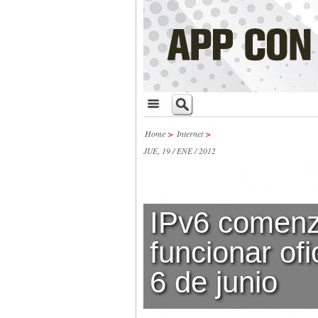
Home
>
Internet
>
JUE, 19 / ENE / 2012
IPv6 comenz
funcionar ofi
6 de junio