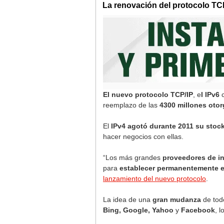
La renovación del protocolo TCP
El nuevo protocolo TCP/IP
, e
l IPv6
c
reemplazo de las
4300 millones oto
El
IPv4
agotó durante 2011 su stock
hacer negocios con ellas.
“Los más grandes
proveedores de in
para
establecer permanentemente e
lanzamiento del nuevo protocolo
.
La idea de una
gran mudanza
de todo
Bing, Google, Yahoo
y
Facebook
, 