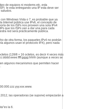
tipo de equipos ni modems etc, esta
ISP) le esta entregando una IP esta deve ser
 saludos.
as con Windows Vista o 7, es probable que ya
a Internet pública use IPv6, el concepto de
yoría de los ISPs nos proveen una sola IPv4
 IPs que los ISPs van a dar una para cada
uestra red será prácticamente pública.
icho de otra forma, los paquetes IPv4 no podrán
avía algunos usan el protocolo IPX), pero nada
ctetos (128/8 = 16 octetos, es decir 4 veces más
cc:dddd:eeee:ffff:gggg:hhhh (aunque a veces se
xisten algunos mecanismos que permiten hacer
.
000.000.zzz.yyy.xxx.www.
 de 2012, las operadoras (se supone) empezarán a
ta”es la 6.