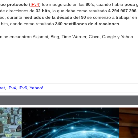
guo protocolo
(
IPv4
) fue inaugurado en los
80’s
, cuando había
poca 
 de direcciones de
32 bits
, lo que daba como resultado
4.294.967.296 
red, durante
mediados de la década del 90
se comenzó a trabajar en
8 bits, dando como resultado
340 sextillones de direcciones.
n se encuentran Akjamai, Bing, Time Warner, Cisco, Google y Yahoo.
pp
net
,
IPv4
,
IPv6
,
Yahoo!