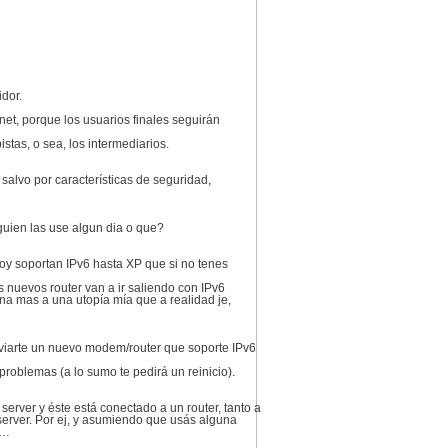
idor.
et, porque los usuarios finales seguirán
stas, o sea, los intermediarios.
 salvo por características de seguridad,
uien las use algun dia o que?
hoy soportan IPv6 hasta XP que si no tenes
os nuevos router van a ir saliendo con IPv6
na mas a una utopía mía que a realidad je,
nviarte un nuevo modem/router que soporte IPv6
roblemas (a lo sumo te pedirá un reinicio).
server y éste está conectado a un router, tanto a
 server. Por ej, y asumiendo que usás alguna
c…