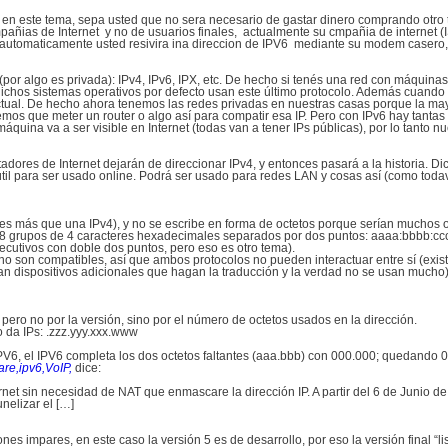
 en este tema, sepa usted que no sera necesario de gastar dinero comprando otro 
mpañias de Internet y no de usuarios finales, actualmente su cmpañia de internet (
 automaticamente usted resivira ina direccion de IPV6 mediante su modem casero,
(por algo es privada): IPv4, IPv6, IPX, etc. De hecho si tenés una red con máquin
ichos sistemas operativos por defecto usan este último protocolo. Además cuando l
actual. De hecho ahora tenemos las redes privadas en nuestras casas porque la ma
mos que meter un router o algo así para compatir esa IP. Pero con IPv6 hay tantas
quina va a ser visible en Internet (todas van a tener IPs públicas), por lo tanto n
adores de Internet dejarán de direccionar IPv4, y entonces pasará a la historia. D
rá útil para ser usado online. Podrá ser usado para redes LAN y cosas así (como tod
ces más que una IPv4), y no se escribe en forma de octetos porque serían muchos o
e 8 grupos de 4 caracteres hexadecimales separados por dos puntos: aaaa:bbbb:cc
cutivos con doble dos puntos, pero eso es otro tema).
6 no son compatibles, así que ambos protocolos no pueden interactuar entre sí (e
tan dispositivos adicionales que hagan la traducción y la verdad no se usan mucho)
; pero no por la versión, sino por el número de octetos usados en la dirección.
 da IPs: .zzz.yyy.xxx.www
PV6, el IPV6 completa los dos octetos faltantes (aaa.bbb) con 000.000; quedando 
re,ipv6,VoIP,
dice:
ernet sin necesidad de NAT que enmascare la dirección IP. A partir del 6 de Junio
unelizar el […]
nes impares, en este caso la versión 5 es de desarrollo, por eso la versión final “lis