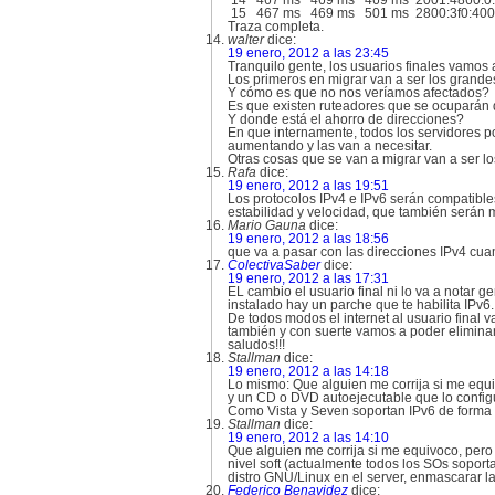
14 467 ms 469 ms 469 ms 2001:4860:0:
15 467 ms 469 ms 501 ms 2800:3f0:4001
Traza completa.
walter
dice:
19 enero, 2012 a las 23:45
Tranquilo gente, los usuarios finales vamos
Los primeros en migrar van a ser los grande
Y cómo es que no nos veríamos afectados?
Es que existen ruteadores que se ocuparán de
Y donde está el ahorro de direcciones?
En que internamente, todos los servidores p
aumentando y las van a necesitar.
Otras cosas que se van a migrar van a ser lo
Rafa
dice:
19 enero, 2012 a las 19:51
Los protocolos IPv4 e IPv6 serán compatibles,
estabilidad y velocidad, que también serán 
Mario Gauna
dice:
19 enero, 2012 a las 18:56
que va a pasar con las direcciones IPv4 cu
ColectivaSaber
dice:
19 enero, 2012 a las 17:31
EL cambio el usuario final ni lo va a notar 
instalado hay un parche que te habilita IPv6.
De todos modos el internet al usuario final v
también y con suerte vamos a poder eliminar
saludos!!!
Stallman
dice:
19 enero, 2012 a las 14:18
Lo mismo: Que alguien me corrija si me equ
y un CD o DVD autoejecutable que lo configu
Como Vista y Seven soportan IPv6 de forma n
Stallman
dice:
19 enero, 2012 a las 14:10
Que alguien me corrija si me equivoco, pero c
nivel soft (actualmente todos los SOs soport
distro GNU/Linux en el server, enmascarar las
Federico Benavidez
dice: