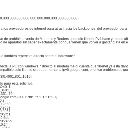
.000.000.000.000.000.000.000.000.000.000.000.000)
a los proveedores de internet para atras hacia los backbones, del proveedor para 
ivo de prohibir la venta de Modems y Routers que solo tienen IPv4 hace ya unos a
 de aparatos sin saber exactamente por que tienen que volver a gastar plata en e
io también repercute directo sobre el hardware?
ecte la PC con windows 7 directo al modem me di cuenta que fibertel ya esta dando
compatible solo fijense si pueden entrar a ipv6.google.com, el unico problema es 
:3f0:4001:801::1010]
ra esta solicitud.
240::1
340::86
351::70
gle.com [2001:7f8:1::a501:5169:1]
0:8
0:2db0
0:2dde
0:3067
0:2fd1
:0:5db
:0:245b
:0:14