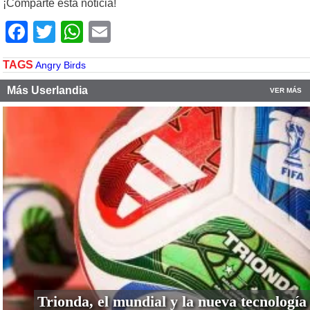
¡Comparte esta noticia!
Facebook
Twitter
WhatsApp
Email
TAGS
Angry Birds
Más Userlandia
VER MÁS
Trionda, el mundial y la nueva tecnología