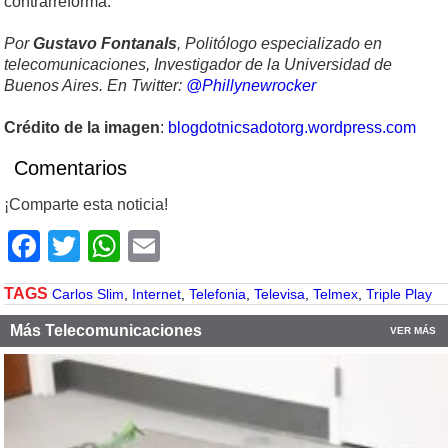
contrarreforma.
Por
Gustavo Fontanals
, Politólogo especializado en
telecomunicaciones, Investigador de la Universidad de
Buenos Aires. En Twitter:
@Phillynewrocker
Crédito de la imagen
:
blogdotnicsadotorg.wordpress.com
Comentarios
¡Comparte esta noticia!
Facebook
Twitter
WhatsApp
Email
TAGS
Carlos Slim
,
Internet
,
Telefonia
,
Televisa
,
Telmex
,
Triple Play
Más Telecomunicaciones
VER MÁS