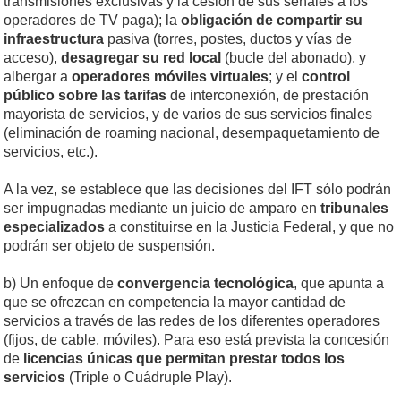
transmisiones exclusivas y la cesión de sus señales a los
operadores de TV paga); la
obligación de compartir su
infraestructura
pasiva (torres, postes, ductos y vías de
acceso),
desagregar su red local
(bucle del abonado), y
albergar a
operadores móviles virtuales
; y el
control
público sobre las tarifas
de interconexión, de prestación
mayorista de servicios, y de varios de sus servicios finales
(eliminación de roaming nacional, desempaquetamiento de
servicios, etc.).
A la vez, se establece que las decisiones del IFT sólo podrán
ser impugnadas mediante un juicio de amparo en
tribunales
especializados
a constituirse en la Justicia Federal, y que no
podrán ser objeto de suspensión.
b) Un enfoque de
convergencia tecnológica
, que apunta a
que se ofrezcan en competencia la mayor cantidad de
servicios a través de las redes de los diferentes operadores
(fijos, de cable, móviles). Para eso está prevista la concesión
de
licencias únicas que permitan prestar todos los
servicios
(Triple o Cuádruple Play).