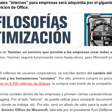
iales “internas” para empresas será adquirida por el gigant
vicios de Office.
ra de
Yammer, un servicio que permite a las empresas crear redes
orma, Yammer seguirá funcionando como hasta ahora, pero Microsoft p
5 millones de usuarios corporativos, se inscribe dentro del
cambio del
rnet y las herramientas “sociales”
. Por ello, primero compró un por
ype en 8.500 millones de dólares
, la compra más fuerte de la compañía 
os sociales dentro de las empresas y proveer ciertas características i
ogging. Por el lado “laboral”, se puede utilizar para compartir document
nde se trabaja, etc. Por ello, será un aliado de valor para la suite o
 divisón Office de Microsoft
, liderada por el presidente Kurt DelBene