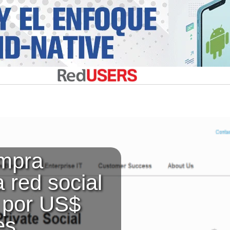
ompra
 red social
 por US$
es