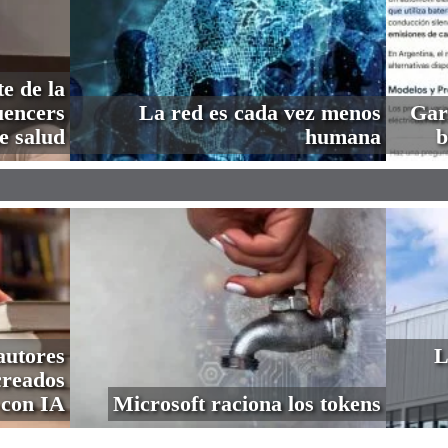
e de la
uencers
La red es cada vez menos
Gar
e salud
humana
b
autores
L
creados
con IA
Microsoft raciona los tokens