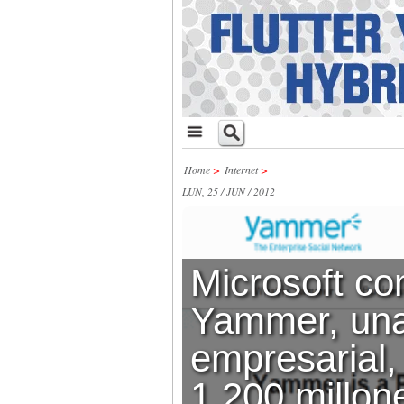
Home
>
Internet
>
LUN, 25 / JUN / 2012
Microsoft c
Yammer, una
empresarial,
1.200 millon