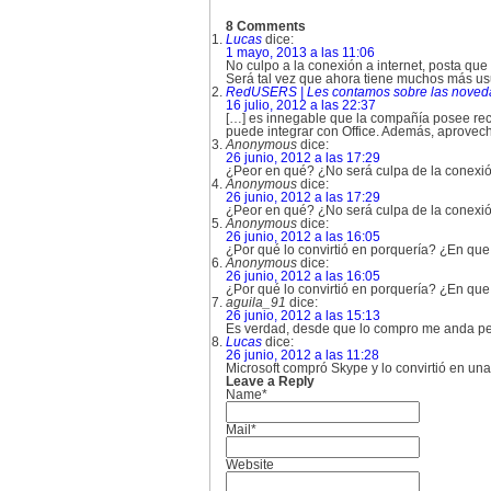
8 Comments
Lucas
dice:
1 mayo, 2013 a las 11:06
No culpo a la conexión a internet, posta qu
Será tal vez que ahora tiene muchos más usua
RedUSERS | Les contamos sobre las novedad
16 julio, 2012 a las 22:37
[…] es innegable que la compañía posee rec
puede integrar con Office. Además, aprove
Anonymous
dice:
26 junio, 2012 a las 17:29
¿Peor en qué? ¿No será culpa de la conexió
Anonymous
dice:
26 junio, 2012 a las 17:29
¿Peor en qué? ¿No será culpa de la conexió
Anonymous
dice:
26 junio, 2012 a las 16:05
¿Por qué lo convirtió en porquería? ¿En que
Anonymous
dice:
26 junio, 2012 a las 16:05
¿Por qué lo convirtió en porquería? ¿En que
aguila_91
dice:
26 junio, 2012 a las 15:13
Es verdad, desde que lo compro me anda 
Lucas
dice:
26 junio, 2012 a las 11:28
Microsoft compró Skype y lo convirtió en u
Leave a Reply
Name*
Mail*
Website