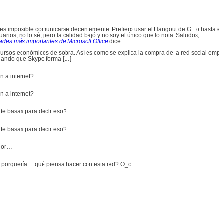
e es imposible comunicarse decentemente. Prefiero usar el Hangout de G+ o hasta e
rios, no lo sé, pero la calidad bajó y no soy el único que lo nota. Saludos,
es más importantes de Microsoft Office
dice:
ursos económicos de sobra. Así es como se explica la compra de la red social em
chando que Skype forma […]
n a internet?
n a internet?
 te basas para decir eso?
 te basas para decir eso?
peor…
na porquería… qué piensa hacer con esta red? O_o