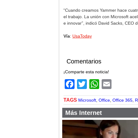
“Cuando creamos Yammer hace cuatro 
el trabajo. La unión con Microsoft ac
e innovar”, indicó David Sacks, CEO d
Vía
:
UsaToday
Comentarios
¡Comparte esta noticia!
Facebook
Twitter
WhatsA
Email
TAGS
Microsoft
,
Office
,
Office 365
,
R
Más Internet