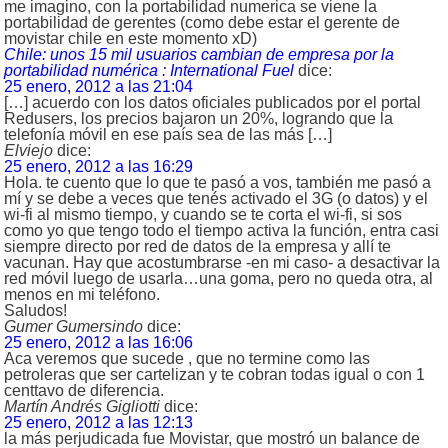
me imagino, con la portabilidad numerica se viene la
portabilidad de gerentes (como debe estar el gerente de
movistar chile en este momento xD)
Chile: unos 15 mil usuarios cambian de empresa por la
portabilidad numérica : International Fuel
dice:
25 enero, 2012 a las 21:04
[…] acuerdo con los datos oficiales publicados por el portal
Redusers, los precios bajaron un 20%, logrando que la
telefonía móvil en ese país sea de las más […]
Elviejo
dice:
25 enero, 2012 a las 16:29
Hola. te cuento que lo que te pasó a vos, también me pasó a
mí y se debe a veces que tenés activado el 3G (o datos) y el
wi-fi al mismo tiempo, y cuando se te corta el wi-fi, si sos
como yo que tengo todo el tiempo activa la función, entra casi
siempre directo por red de datos de la empresa y allí te
vacunan. Hay que acostumbrarse -en mi caso- a desactivar la
red móvil luego de usarla…una goma, pero no queda otra, al
menos en mi teléfono.
Saludos!
Gumer Gumersindo
dice:
25 enero, 2012 a las 16:06
Aca veremos que sucede , que no termine como las
petroleras que ser cartelizan y te cobran todas igual o con 1
centtavo de diferencia.
Martín Andrés Gigliotti
dice:
25 enero, 2012 a las 12:13
la más perjudicada fue Movistar, que mostró un balance de