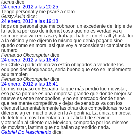
tucma
dice:
24 enero, 2012 a las 20:25
Tengo personal y me psaré a claro.
Gusty Avila
dice:
24 enero, 2012 a las 19:13
hdps de personal que me cobraron un excedente del triple de
la factura por uso de internet cosa que no es verdad ya q
siempre uso wifi en casa y trabajo- hable con el call yhasta fui
a la oficina y me dijeron lo mismo que debia pagarlo sino
quedo como en mora. asi que voy a reconsiderar cambiar de
numero
Fernando Okcomputer
dice:
24 enero, 2012 a las 18:43
En Chile a partir de marzo están obligados a venderte los
equipos desbloqueados, seria bueno que eso se implemente
aquitambien
Fernando Okcomputer
dice:
24 enero, 2012 a las 18:41
Lo mismo paso en España, la que más perdió fue movistar,
eso pasa porque es una empresa grande que donde mejor se
mueve es entre monopolios, y no en mercado donde tiene
que realmente competitiva y dejar de ser abusiva con los
clientes! Lamentablemente las otras dos competidoras no se
diferencian en mucho acá en la Argentina. La única empresa
de telefonía movil orientada a la calidad de servicio
y atención al cliente era Movicon, comprada por los mismos
de movistar, lastima que no hallan aprendido nada.
Gabriel Do Nascimento
dice: