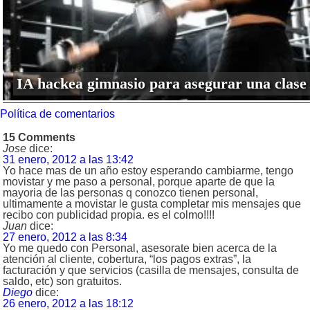
IA hackea gimnasio para asegurar una clase
Política de comentarios
15 Comments
Jose
dice:
31 enero, 2012 a las 13:42
Yo hace mas de un año estoy esperando cambiarme, tengo
movistar y me paso a personal, porque aparte de que la
mayoria de las personas q conozco tienen personal,
ultimamente a movistar le gusta completar mis mensajes que
recibo con publicidad propia. es el colmo!!!!
Juan
dice:
27 enero, 2012 a las 8:34
Yo me quedo con Personal, asesorate bien acerca de la
atención al cliente, cobertura, “los pagos extras”, la
facturación y que servicios (casilla de mensajes, consulta de
saldo, etc) son gratuitos.
Diego
dice:
26 enero, 2012 a las 18:12