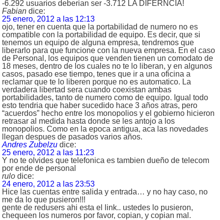
-6.292 usuarios deberian ser -3.712 LA DIFERNCIA!
Fabian
dice:
25 enero, 2012 a las 12:13
ojo, tener en cuenta que la portabilidad de numero no es
compatible con la portabilidad de equipo. Es decir, que si
tenemos un equipo de alguna empresa, tendremos que
liberarlo para que funcione con la nueva empresa. En el caso
de Personal, los equipos que venden tienen un comodato de
18 meses, dentro de los cuales no te lo liberan, y en algunos
casos, pasado ese tiempo, tenes que ir a una oficina a
reclamar que te lo liberen porque no es automatico. La
verdadera libertad sera cuando coexistan ambas
portabilidades, tanto de numero como de equipo. Igual todo
esto tendria que haber sucedido hace 3 años atras, pero
“acuerdos” hecho entre los monopolios y el gobierno hicieron
retrasar al medida hasta donde se les antojo a los
monopolios. Como en la epoca antigua, aca las novedades
llegan despues de pasados varios años.
Andres Zubelzu
dice:
25 enero, 2012 a las 11:23
Y no te olvides que telefonica es tambien dueño de telecom
por ende de personal
rulo
dice:
24 enero, 2012 a las 23:53
Hice las cuentas entre salida y entrada… y no hay caso, no
me da lo que pusieron!!!
gente de redusers ahi esta el link.. ustedes lo pusieron,
chequeen los numeros por favor, copian, y copian mal.