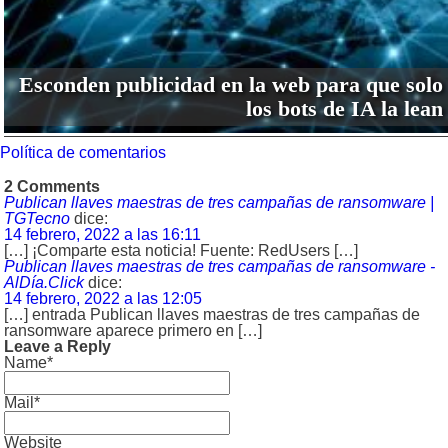
Esconden publicidad en la web para que solo
los bots de IA la lean
Política de comentarios
2 Comments
Publican llaves maestras de tres campañas de ransomware |
TGTecno
dice:
14 febrero, 2022 a las 16:11
[…] ¡Comparte esta noticia! Fuente: RedUsers […]
Publican llaves maestras de tres campañas de ransomware -
AlDía.Click
dice:
14 febrero, 2022 a las 12:05
[…] entrada Publican llaves maestras de tres campañas de
ransomware aparece primero en […]
Leave a Reply
Name*
Mail*
Website