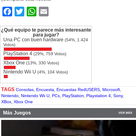
Facebook
Twitter
WhatsApp
Email
¿Qué equipo te parece más interesante
para jugar?
Una PC con buen hardware
(54%, 1.424
Votos)
PlayStation 4
(29%, 759 Votos)
Xbox One
(13%, 330 Votos)
Nintendo Wii U
(4%, 104 Votos)
TAGS
Consolas
,
Encuesta
,
Encuestas RedUSERS
,
Microsoft
,
Nintendo
,
Nintendo Wii U
,
PCs
,
PlayStation
,
Playstation 4
,
Sony
,
XBox
,
Xbox One
Más Juegos
VER MÁS