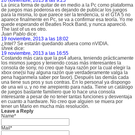
20 noviembre, 2013 a las 9:23
La única forma de quitar de en medio a la Pc como plataforma
de juegos mas poderosa es dejando de publicar los juegos
para la misma, lo que parece ser la tendencia, si el GTA 5 no
aparece finalmente en Pc, se va a confirmar esa teoría. Yo me
quede esperando el Beatles Rock Band, y nunca apareció.
The last of us es otro.
Juan Pablo
dice:
19 noviembre, 2013 a las 18:02
¿Intel? Se estarán quedando afuera como nVIDIA.
shrek
dice:
19 noviembre, 2013 a las 16:55
Costando más cara que la ps4 afuera, teniendo prácticamente
los mismos juegos y teniendo cosas más interesantes la
consola de sony, no creo que haya razón por la cual elegir la
xbox one(si hay alguna razón que verdaderamente valga la
pena haganmela saber por favor). Después las demás cada
una tiene sus pros y sus contras. En lo personal ya dispongo
de una wii u, y no me arrepiento para nada. Tiene un catálogo
de juegos bastante familiero que lo hace una consola
interesante a pesar de no tener tantas funciones y desventaja
en cuanto a hardware. No creo que alguien se muera por
tener un Mario en mucha más resolución.
Leave a Reply
Name*
Mail*