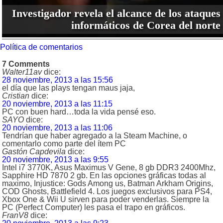
Investigador revela el alcance de los ataques
informáticos de Corea del norte
Política de comentarios
7 Comments
Walter11av
dice:
28 noviembre, 2013 a las 15:56
el día que las plays tengan maus jaja,
Cristian
dice:
20 noviembre, 2013 a las 11:15
PC con buen hard…toda la vida pensé eso.
SAYO
dice:
20 noviembre, 2013 a las 11:06
Tendrían que haber agregado a la Steam Machine, o
comentarlo como parte del ítem PC
Gastón Capdevila
dice:
20 noviembre, 2013 a las 9:55
Intel i7 3770K, Asus Maximus V Gene, 8 gb DDR3 2400Mhz,
Sapphire HD 7870 2 gb. En las opciones gráficas todas al
maximo, Injustice: Gods Among us, Batman Arkham Origins,
COD Ghosts, Battlefield 4. Los juegos exclusivos para PS4,
Xbox One & Wii U sirven para poder venderlas. Siempre la
PC (Perfect Computer) les pasa el trapo en gráficos.
FranV8
dice: