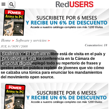
Home
>
Software y servicios
>
Comentarios: 18
JUE, 6 / NOV / 2008
Stallman: “El software
La voz radical del software libre está de visita en el país y
privativo es una
brindó una antológica conferencia en la Cámara de
esposa digital”
Diputados: allí desplegó todo su repertorio de frases y
gestos ante un público repleto de jóvenes que vio cómo
se calzaba una túnica para enunciar los mandamientos
del movimiento open source.