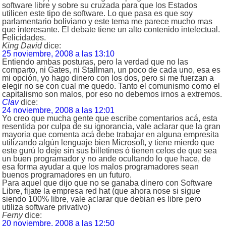
software libre y sobre su cruzada para que los Estados
utilicen este tipo de software. Lo que pasa es que soy
parlamentario boliviano y este tema me parece mucho mas
que interesante. El debate tiene un alto contenido intelectual.
Felicidades.
King David
dice:
25 noviembre, 2008 a las 13:10
Entiendo ambas posturas, pero la verdad que no las
comparto, ni Gates, ni Stallman, un poco de cada uno, esa es
mi opción, yo hago dinero con los dos, pero si me fuerzan a
elegir no se con cual me quedo. Tanto el comunismo como el
capitalismo son malos, por eso no debemos irnos a extremos.
Clav
dice:
24 noviembre, 2008 a las 12:01
Yo creo que mucha gente que escribe comentarios acá, esta
resentida por culpa de su ignorancia, vale aclarar que la gran
mayoria que comenta acá debe trabajar en alguna empresita
utilizando algún lenguaje bien Microsoft, y tiene mierdo que
este gurú lo deje sin sus billetines ó tienen celos de que sea
un buen programador y no ande ocultando lo que hace, de
esa forma ayudar a que los malos programadores sean
buenos programadores en un futuro.
Para aquel que dijo que no se ganaba dinero con Software
Libre, fijate la empresa red hat (que ahora nose si sigue
siendo 100% libre, vale aclarar que debian es libre pero
utiliza software privativo)
Ferny
dice:
20 noviembre, 2008 a las 12:50