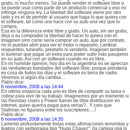
gratis, ni mucho menos. Se puede vender el software libre o
se puede usar como parte de un producto comercial y eso no
infringe ninguna ley. La libertad del software viene por otro
lado y es el de permitir al usuario que haga lo que quiera con
el software, tal como uno hace con su auto una vez que lo
compra.
Esa es la diferencia entre libre y gratis. Un auto, sin ser gratis,
deja a su comprador la libertad de hacer lo quiera con el.
Imaginen sino como sería comprar un auto, que por contrato,
no lo puedan abrir para ver el motor o repararlo, cambiar
respuestos, tunearlo, prestarlo ni venderlo. Imaginen también
si tuvieran que pagar un extra para poder subir más pasajeros
en su auto. Así con un software cuando no es libre.
En mi humilde opinión, hoy día en la argentina no se aprecian
las verdaderas bondades del software libre, porque pieratería
es cosa de todos los días y el software es tierra de nadie.
Veremos si algún día cambia…
Pablo
dice:
6 noviembre, 2008 a las 14:44
En ultima instancia cada uno es libre de compartir su tarea o
cobrar para vivir de su trabajo. Imaginemos por un momento si
las Revistas Users y Power fueran de libre distribucion en
internet, quien querria pagar para verlas?.. Y creo que
Stallman no figuraria entre los suscriptores….!
Pablo
dice:
6 noviembre, 2008 a las 14:30
Lamento profundamente todas estas afirmaciones terroristas y
teatros con verborragia tipo “Hugo Chavez”; (la camisa roja lo