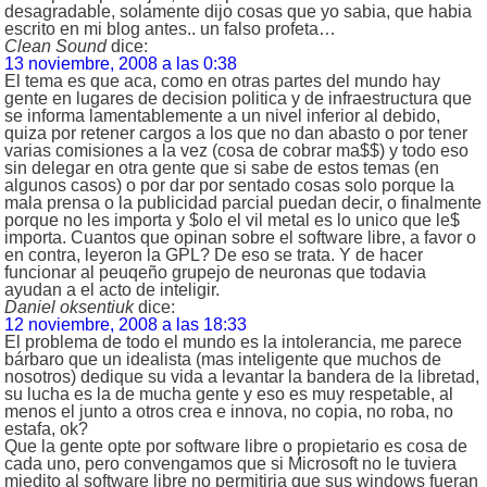
desagradable, solamente dijo cosas que yo sabia, que habia
escrito en mi blog antes.. un falso profeta…
Clean Sound
dice:
13 noviembre, 2008 a las 0:38
El tema es que aca, como en otras partes del mundo hay
gente en lugares de decision politica y de infraestructura que
se informa lamentablemente a un nivel inferior al debido,
quiza por retener cargos a los que no dan abasto o por tener
varias comisiones a la vez (cosa de cobrar ma$$) y todo eso
sin delegar en otra gente que si sabe de estos temas (en
algunos casos) o por dar por sentado cosas solo porque la
mala prensa o la publicidad parcial puedan decir, o finalmente
porque no les importa y $olo el vil metal es lo unico que le$
importa. Cuantos que opinan sobre el software libre, a favor o
en contra, leyeron la GPL? De eso se trata. Y de hacer
funcionar al peuqeño grupejo de neuronas que todavia
ayudan a el acto de inteligir.
Daniel oksentiuk
dice:
12 noviembre, 2008 a las 18:33
El problema de todo el mundo es la intolerancia, me parece
bárbaro que un idealista (mas inteligente que muchos de
nosotros) dedique su vida a levantar la bandera de la libretad,
su lucha es la de mucha gente y eso es muy respetable, al
menos el junto a otros crea e innova, no copia, no roba, no
estafa, ok?
Que la gente opte por software libre o propietario es cosa de
cada uno, pero convengamos que si Microsoft no le tuviera
miedito al software libre no permitiria que sus windows fueran