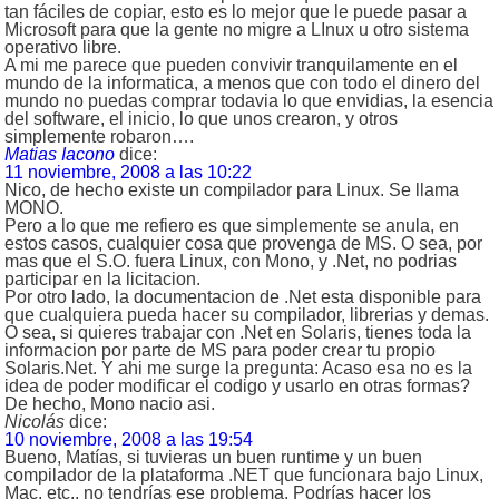
tan fáciles de copiar, esto es lo mejor que le puede pasar a
Microsoft para que la gente no migre a LInux u otro sistema
operativo libre.
A mi me parece que pueden convivir tranquilamente en el
mundo de la informatica, a menos que con todo el dinero del
mundo no puedas comprar todavia lo que envidias, la esencia
del software, el inicio, lo que unos crearon, y otros
simplemente robaron….
Matias Iacono
dice:
11 noviembre, 2008 a las 10:22
Nico, de hecho existe un compilador para Linux. Se llama
MONO.
Pero a lo que me refiero es que simplemente se anula, en
estos casos, cualquier cosa que provenga de MS. O sea, por
mas que el S.O. fuera Linux, con Mono, y .Net, no podrias
participar en la licitacion.
Por otro lado, la documentacion de .Net esta disponible para
que cualquiera pueda hacer su compilador, librerias y demas.
O sea, si quieres trabajar con .Net en Solaris, tienes toda la
informacion por parte de MS para poder crear tu propio
Solaris.Net. Y ahi me surge la pregunta: Acaso esa no es la
idea de poder modificar el codigo y usarlo en otras formas?
De hecho, Mono nacio asi.
Nicolás
dice:
10 noviembre, 2008 a las 19:54
Bueno, Matías, si tuvieras un buen runtime y un buen
compilador de la plataforma .NET que funcionara bajo Linux,
Mac, etc., no tendrías ese problema. Podrías hacer los