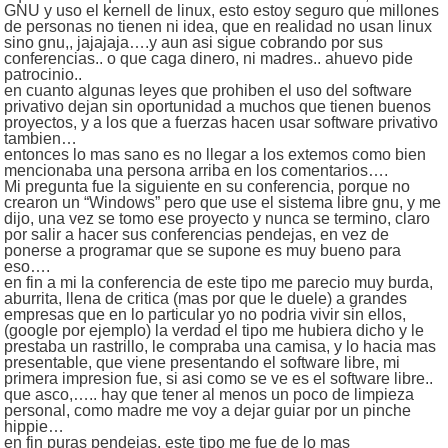
GNU y uso el kernell de linux, esto estoy seguro que millones
de personas no tienen ni idea, que en realidad no usan linux
sino gnu,, jajajaja….y aun asi sigue cobrando por sus
conferencias.. o que caga dinero, ni madres.. ahuevo pide
patrocinio..
en cuanto algunas leyes que prohiben el uso del software
privativo dejan sin oportunidad a muchos que tienen buenos
proyectos, y a los que a fuerzas hacen usar software privativo
tambien…
entonces lo mas sano es no llegar a los extemos como bien
mencionaba una persona arriba en los comentarios….
Mi pregunta fue la siguiente en su conferencia, porque no
crearon un “Windows” pero que use el sistema libre gnu, y me
dijo, una vez se tomo ese proyecto y nunca se termino, claro
por salir a hacer sus conferencias pendejas, en vez de
ponerse a programar que se supone es muy bueno para
eso….
en fin a mi la conferencia de este tipo me parecio muy burda,
aburrita, llena de critica (mas por que le duele) a grandes
empresas que en lo particular yo no podria vivir sin ellos,
(google por ejemplo) la verdad el tipo me hubiera dicho y le
prestaba un rastrillo, le compraba una camisa, y lo hacia mas
presentable, que viene presentando el software libre, mi
primera impresion fue, si asi como se ve es el software libre..
que asco,….. hay que tener al menos un poco de limpieza
personal, como madre me voy a dejar guiar por un pinche
hippie…
en fin puras pendejas, este tipo me fue de lo mas