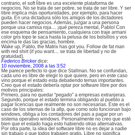
contrario, el soft libre es una excelente plataforma de
negocios. No se trata de ser pobre, se trata de ser libre. Y ser
libre implica más oportunidades, por ejemplo, para hacer
guita. En una dictadura sólo los amigos de los dictadores
pueden hacer negocios. Además, juzgar a una persona
porque usa camisa roja… ¡qué pereza mental, Pablo! Con
ese esquema de pensamiento, cualquiera con traje armani
color gris topo te saca hasta la pelusa de los bolsillos y vos
encima le das las gracias, hombre.
Wake up, Pablo, the Matrix has got you. Follow de fat man
with red shirt (if you want… se trata de libertad y no de
gratuidad).
Federico Bricker
dice:
10 noviembre, 2008 a las 3:52
Me parece perfecto lo que dice Stallman. No se confundan,
cada uno es libre de elegir lo que quiere, pero en este caso
vino porque el estado esta debatiendo temas importantes.
Creo que el estado debería optar por software libre por dos
motivos principales:
Primero, para no quedar “pegado” a empresas extranjeras.
Segundo, porque el estado termina obligando al pueblo a
pagar licencias que realmente no son necesarias. Este es el
caso de los sitemas de la afip, que como solo funcionan bajo
windows, obliga a los contadores del pais a pagar por un
sistema operativo windows. Personalmente no creo que esté
bien que el estado haga esto habiendo otras alternativas.
Por otra parte, la idea del software libre no es dejar a nadie
sin trabajo o que todos trabajen gratis. Libre no significa