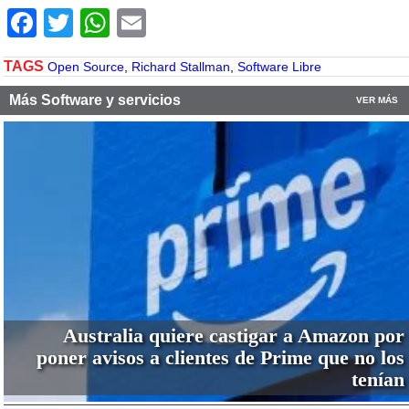
Facebook
Twitter
WhatsApp
Email
TAGS
Open Source
,
Richard Stallman
,
Software Libre
Más Software y servicios
VER MÁS
Australia quiere castigar a Amazon por
poner avisos a clientes de Prime que no los
tenían