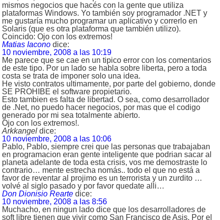
mismos negocios que hacés con la gente que utiliza
plataformas Windows. Yo también soy programador .NET y
me gustaría mucho programar un aplicativo y correrlo en
Solaris (que es otra plataforma que también utilizo).
Coincido: Ojo con los extremos!
Matias Iacono
dice:
10 noviembre, 2008 a las 10:19
Me parece que se cae en un tipico error con los comentarios
de este tipo. Por un lado se habla sobre liberta, pero a toda
costa se trata de imponer solo una idea.
He visto contratos ultimamente, por parte del gobierno, donde
SE PROHIBE el software propietario.
Esto tambien es falta de libertad. O sea, como desarrollador
de .Net, no puedo hacer negocios, por mas que el codigo
generado por mi sea totalmente abierto.
Ojo con los extremos!.
Arkkangel
dice:
10 noviembre, 2008 a las 10:06
Pablo, Pablo, siempre crei que las personas que trabajaban
en programacion eran gente inteligente que podrian sacar al
planeta adelante de toda esta crisis, vos me demostraste lo
contrario… mente estrecha nomás.. todo el que no está a
favor de reventar al projimo es un terrorista y un zurdito …
volvé al siglo pasado y por favor quedate alli…
Don Dionisio Rearte
dice:
10 noviembre, 2008 a las 8:56
Muchacho, en ningun lado dice que los desarrolladores de
soft libre tienen que vivir como San Francisco de Asis. Por el