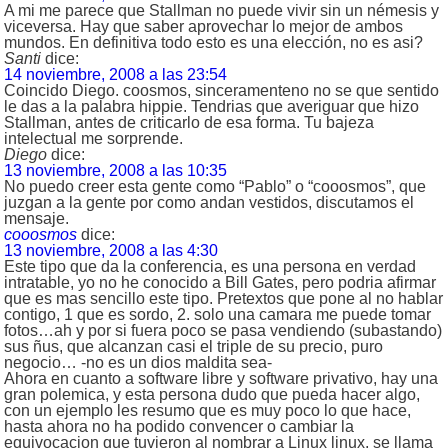
A mi me parece que Stallman no puede vivir sin un némesis y
viceversa. Hay que saber aprovechar lo mejor de ambos
mundos. En definitiva todo esto es una elección, no es asi?
Santi
dice:
14 noviembre, 2008 a las 23:54
Coincido Diego. coosmos, sinceramenteno no se que sentido
le das a la palabra hippie. Tendrias que averiguar que hizo
Stallman, antes de criticarlo de esa forma. Tu bajeza
intelectual me sorprende.
Diego
dice:
13 noviembre, 2008 a las 10:35
No puedo creer esta gente como “Pablo” o “cooosmos”, que
juzgan a la gente por como andan vestidos, discutamos el
mensaje.
cooosmos
dice:
13 noviembre, 2008 a las 4:30
Este tipo que da la conferencia, es una persona en verdad
intratable, yo no he conocido a Bill Gates, pero podria afirmar
que es mas sencillo este tipo. Pretextos que pone al no hablar
contigo, 1 que es sordo, 2. solo una camara me puede tomar
fotos…ah y por si fuera poco se pasa vendiendo (subastando)
sus ñus, que alcanzan casi el triple de su precio, puro
negocio… -no es un dios maldita sea-
Ahora en cuanto a software libre y software privativo, hay una
gran polemica, y esta persona dudo que pueda hacer algo,
con un ejemplo les resumo que es muy poco lo que hace,
hasta ahora no ha podido convencer o cambiar la
equivocacion que tuvieron al nombrar a Linux linux, se llama