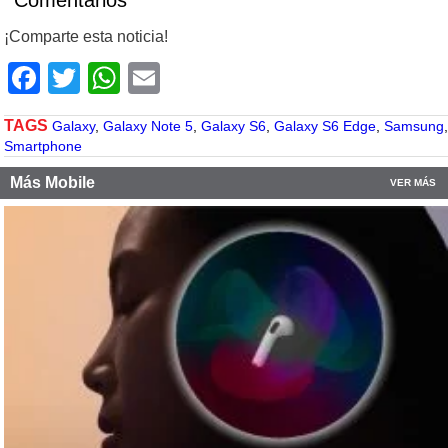
Comentarios
¡Comparte esta noticia!
Facebook
Twitter
WhatsApp
Email
TAGS
Galaxy
,
Galaxy Note 5
,
Galaxy S6
,
Galaxy S6 Edge
,
Samsung
,
Smartphone
Más Mobile
VER MÁS