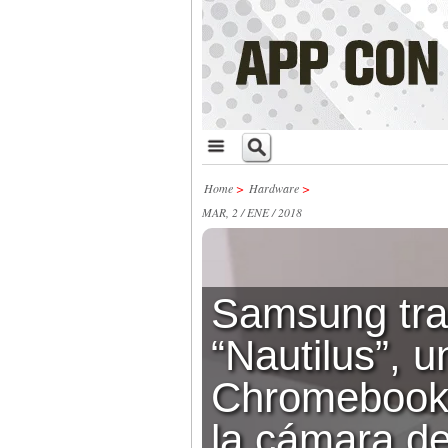
Home
>
Hardware
>
MAR, 2 / ENE / 2018
Samsung tra
“Nautilus”, u
Chromebook 
la cámara d