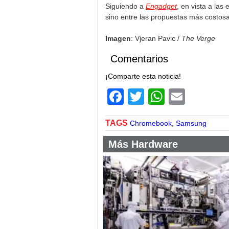
Siguiendo a
Engadget
, en vista a la
sino entre las propuestas más costos
Imagen
: Vjeran Pavic /
The Verge
Comentarios
¡Comparte esta noticia!
Facebook
Twitter
WhatsA
Email
TAGS
Chromebook
,
Samsung
Más Hardware