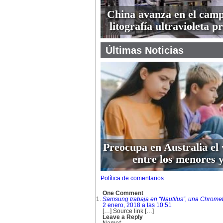
China avanza en el camp
litografía ultravioleta 
Últimas Noticias
Preocupa en Australia el 
entre los menores y
Política de comentarios
One Comment
Samsung trabaja en “Nautilus”, una Chrome
2 enero, 2018 a las 10:51
[…] Source link […]
Leave a Reply