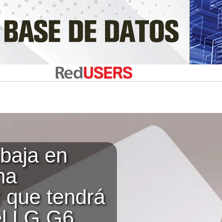
baja en
na
que tendrá
el LG G6