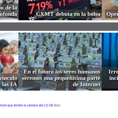
o de la
profunda
CXMT debuta en la bolsa
Open
En el futuro los seres humanos
Irre
vínculo
seremos una pequeñísima parte
inc
 las IA
de Internet
book que tendrá la cámara del LG G6
dice: