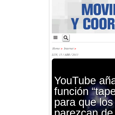
Home
>
Internet
>
LUN, 15 / ABR / 2013
YouTube aña
función “tap
para que los
parezcan d