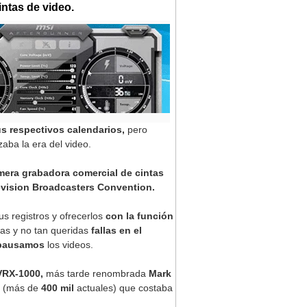
intas de video.
s respectivos calendarios,
pero
ba la era del video.
imera grabadora comercial de cintas
evision Broadcasters Convention.
s registros y ofrecerlos
con la función
uas y no tan queridas
fallas en el
pausamos
los videos.
VRX-1000,
más tarde renombrada
Mark
(más de
400 mil
actuales) que costaba