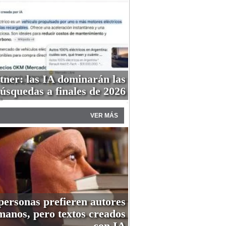
tner: las IA dominarán las
úsquedas a finales de 2026
VER MÁS
personas prefieren autores
anos, pero textos creados
con IA