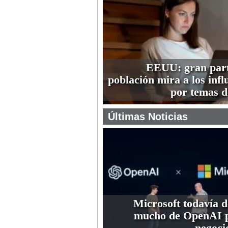
EEUU: gran part
población mira a los infl
por temas d
Últimas Noticias
Microsoft todavía 
mucho de OpenAI p
negoci