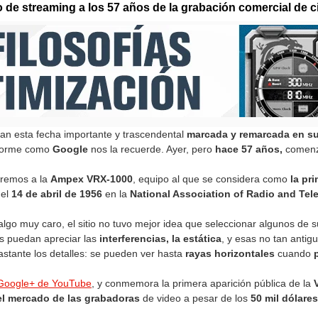
o de streaming a los 57 años de la grabación comercial de c
n esta fecha importante y trascendental
marcada y remarcada en su
enorme como
Google
nos la recuerde. Ayer, pero
hace 57 años,
comenza
aremos a la
Ampex VRX-1000
, equipo al que se considera como
la pr
el
14 de abril de 1956
en la
National Association of Radio and Tel
go muy caro, el sitio no tuvo mejor idea que seleccionar algunos de su
os puedan apreciar las
interferencias, la estática
, y esas no tan antig
 bastante los detalles: se pueden ver hasta
rayas horizontales
cuando
 Google+ de YouTube
, y conmemora la primera aparición pública de la
l mercado de las grabadoras
de video a pesar de los
50 mil dólares