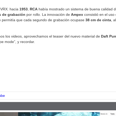
a VRX: hacia
1953
,
RCA
había mostrado un sistema de buena calidad d
s de grabación
por rollo. La innovación de
Ampex
consistió en el uso
e permitía que cada segundo de grabación ocupase
38 cm de cinta
, 
mos los videos, aprovechamos el teaser del nuevo material de
Daft Pu
pe mode”, y recordar.
pp
ube