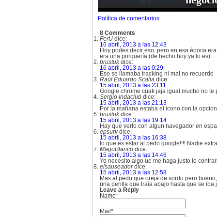
Política de comentarios
8 Comments
FerU
dice:
16 abril, 2013 a las 12:43
Hoy podes decir eso, pero en esa época era 
era una porquería (de hecho hoy ya lo es)
brustuk
dice:
16 abril, 2013 a las 0:29
Eso se llamaba tracking ni mal no recuerdo
Raúl Eduardo Scalia
dice:
15 abril, 2013 a las 23:11
Google chrome cuak jaja igual mucho no te
Sergio Indaclub
dice:
15 abril, 2013 a las 21:13
Por la mañana estaba el icono con la opcion 
brustuk
dice:
15 abril, 2013 a las 19:14
Hay que verlo con algun navegador en espaci
epsurv
dice:
15 abril, 2013 a las 16:38
lo que es estar al pedo google!!!! Nadie extr
MagoBlanco
dice:
15 abril, 2013 a las 14:46
Yo necesito algo ue me haga justo lo cont
elsauseador
dice:
15 abril, 2013 a las 12:58
Mas al pedo que oreja de sordo pero bueno, 
una perilla que traía abajo hasta que se iba 
Leave a Reply
Name*
Mail*