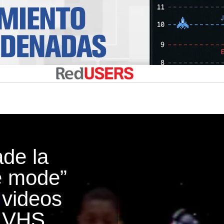
de la
e mode”
 videos
e VHS