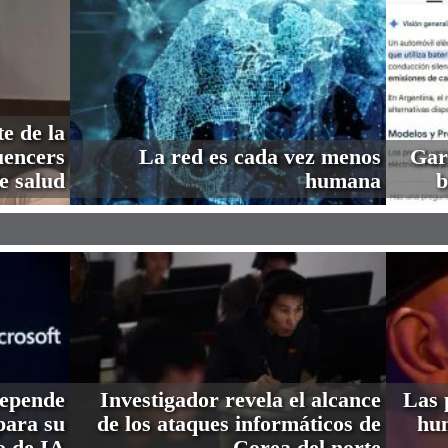
e de la
uencers
La red es cada vez menos
Gar
e salud
humana
b
depende
Investigador revela el alcance
Las 
ara su
de los ataques informáticos de
hum
o de IA
Corea del norte