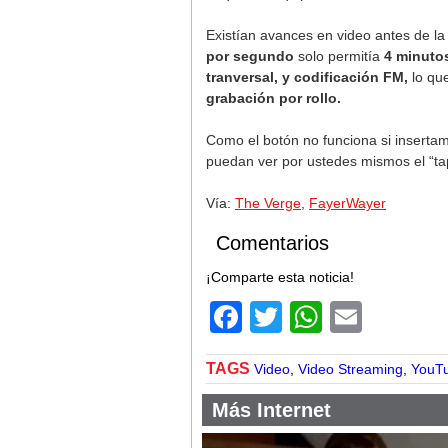
Existían avances en video antes de l
por segundo
solo permitía
4 minuto
tranversal, y codificación FM,
lo qu
grabación por rollo.
Como el botón no funciona si inserta
puedan ver por ustedes mismos el “ta
Vía:
The Verge
,
FayerWayer
Comentarios
¡Comparte esta noticia!
Facebook
Twitter
WhatsA
Email
TAGS
Video
,
Video Streaming
,
YouT
Más Internet