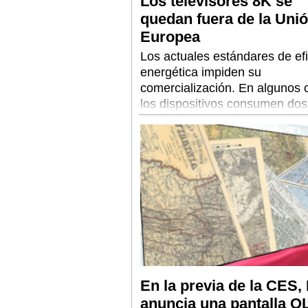
Los televisores 8K se
quedan fuera de la Uni
Europea
Los actuales estándares de efi
energética impiden su
comercialización. En algunos 
los dispositivos consumen do
más que el máximo establecid
En la previa de la CES,
anuncia una pantalla 