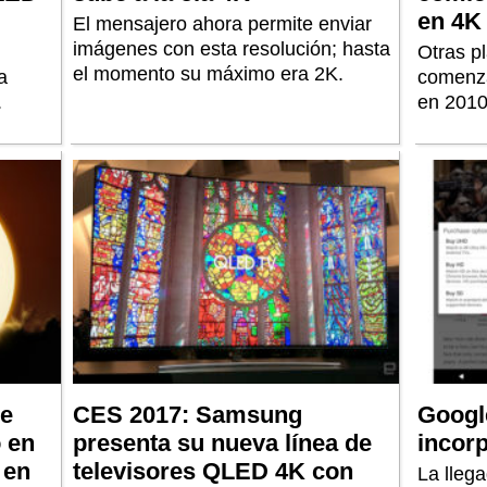
en 4K
El mensajero ahora permite enviar
imágenes con esta resolución; hasta
Otras p
el momento su máximo era 2K.
a
comenza
.
en 2010
de
CES 2017: Samsung
Googl
o en
presenta su nueva línea de
incorp
 en
televisores QLED 4K con
La llega