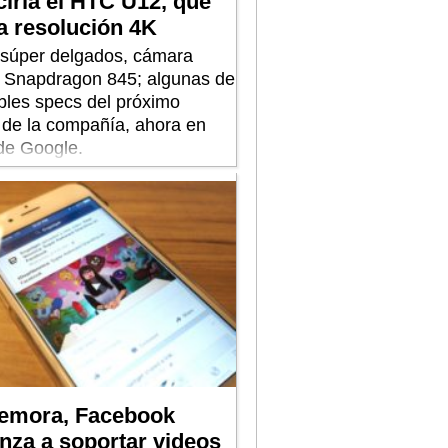
ciría el HTC U12, que
a resolución 4K
súper delgados, cámara
y Snapdragon 845; algunas de
ibles specs del próximo
a de la compañía, ahora en
e Google.
emora, Facebook
nza a soportar videos