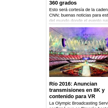
360 grados
Esto será cortesía de la cade
CNN; buenas noticias para est
del mundo donde el evento nat
no será visible en forma compl
Río 2016: Anuncian
transmisiones en 8K y
contenido para VR
La Olympic Broadcasting Serv