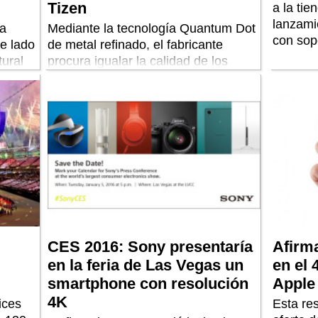
Tizen
a la tie
lanzami
na
Mediante la tecnología Quantum Dot
con sop
e lado
de metal refinado, el fabricante
ural
procura igualar la calidad de los
eta.
paneles OLED con sus nuevos
modelos Q7, Q8 y Q9.
CES 2016: Sony presentaría
Afirm
en la feria de Las Vegas un
en el 
smartphone con resolución
Apple
4K
ices
Esta res