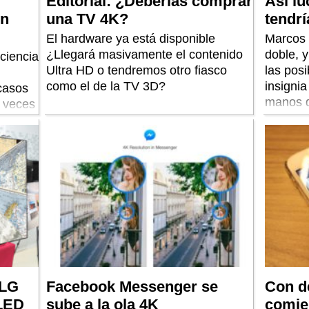
Editorial: ¿Deberías comprar
Así lu
ón
una TV 4K?
tendrí
El hardware ya está disponible
Marcos 
¿Llegará masivamente el contenido
doble, 
ciencia
Ultra HD o tendremos otro fiasco
las pos
como el de la TV 3D?
insigni
casos
manos d
s veces
o.
 LG
Facebook Messenger se
Con d
OLED
sube a la ola 4K
comie