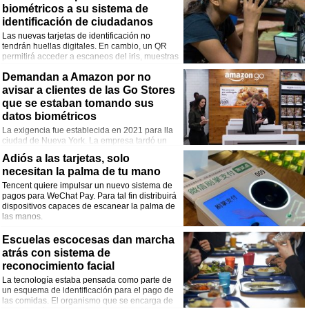
biométricos a su sistema de
identificación de ciudadanos
Las nuevas tarjetas de identificación no
tendrán huellas digitales. En cambio, un QR
permitirá acceder a escaneos del iris, muestras
de voz y muestras de ADN.
Demandan a Amazon por no
avisar a clientes de las Go Stores
que se estaban tomando sus
datos biométricos
La exigencia fue establecida en 2021 para lla
ciudad de Nueva York. La empresa tardó un
año en instalar los carteles de aviso.
Adiós a las tarjetas, solo
necesitan la palma de tu mano
Tencent quiere impulsar un nuevo sistema de
pagos para WeChat Pay. Para tal fin distribuirá
dispositivos capaces de escanear la palma de
las manos.
Escuelas escocesas dan marcha
atrás con sistema de
reconocimiento facial
La tecnología estaba pensada como parte de
un esquema de identificación para el pago de
las comidas. El organismo que se encarga de