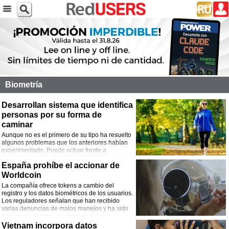
Biometría
Desarrollan sistema que identifica
personas por su forma de
caminar
Aunque no es el primero de su tipo ha resuelto
algunos problemas que los anteriores habían
experimentado. Puede actuar frente a
diferentes prendas de vestir y distintos ángulos
España prohíbe el accionar de
de video.
Worldcoin
La compañía ofrece tokens a cambio del
registro y los datos biométricos de los usuarios.
Los reguladores señalan que han recibido
varias denuncias de malos manejos y ha sido
necesario proteger los datos de los
ciudadanos.
Vietnam incorpora datos