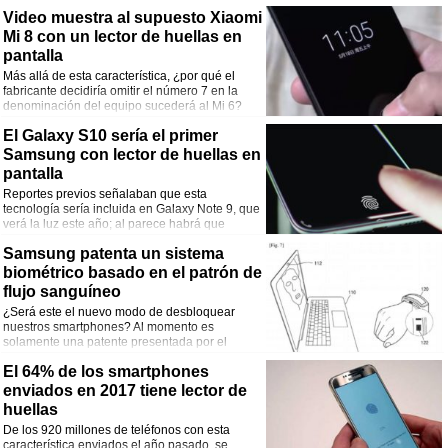
la protección de datos personales en el Reino
Video muestra al supuesto Xiaomi
Unido advirtió que era potencialmente intrusivo.
Mi 8 con un lector de huellas en
pantalla
Más allá de esta característica, ¿por qué el
fabricante decidiría omitir el número 7 en la
denominación del equipo sucederá al Mi 6?
El Galaxy S10 sería el primer
Samsung con lector de huellas en
pantalla
Reportes previos señalaban que esta
tecnología sería incluida en Galaxy Note 9, que
verá la luz este año; al parece habrá que
esperar hasta el 2019.
Samsung patenta un sistema
biométrico basado en el patrón de
flujo sanguíneo
¿Será este el nuevo modo de desbloquear
nuestros smartphones? Al momento es
solamente una patente presentada por el
fabricante de Corea del Sur.
El 64% de los smartphones
enviados en 2017 tiene lector de
huellas
De los 920 millones de teléfonos con esta
característica enviados el año pasado, se