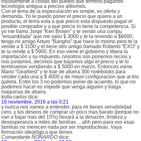
injustamente a costas del pueblo que termino pagando
tecnología antigua a precios altísimos.
Con el tema de la especulación es simple, es oferta y
demanda. Yo le puedo poner el precio que quiera a un
producto, el tema esta a que precio esta dispuesto pagar el
posible comprador y a que precio lo tiene la competencia. Si
yo me llamo Jorge “Ken Brown” y te vendo una compu
“ensamblada” que me salio $ 3000 y te la revendo a $6000,
tengo mi amigo Arturo “Bangho” que hace lo mismo pero te la
vende a $ 3100 y el tiene otro amigo llamado Roberto “EXO” y
te la vende a $ 5900. En eso viene el gobierno y libera la
importación y su impuesto, nosotros nos ponemos recios y
nos juntamos, decimos que bajamos algo el precio y te lo
terminamos vendiendo a $ 5000 en marzo. Entonces viene
Mario “Gearbest” y te trae de afuera 300 notebooks para
vender cada una a $ 4000 y de mejor configuracion que al trio
galleta. Entre los 3 no podemos poner de acuerdo, lo que no
podemos hacer es impedir que venga alguien y traiga
maquinas de afuera.
kolla carlos
dice:
16 noviembre, 2016 a las 0:21
y nunca nos vamos a entender, para mi tienes sensibilidad
cero, y tus deseos de comprar un poco mas barato (porque no
van a bajar mas del 15%) llevará a la desazón, tristeza y
desesperanza a miles de familias …ahh pero para vos esas
familias no merecen nada por ser improductivas. Vaya
formación ideológica que tienes
Comandante ÑOÑARDO
dice: