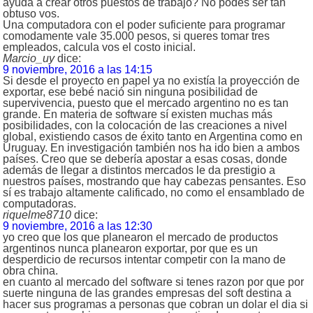
ayuda a crear otros puestos de trabajo? No podes ser tan
obtuso vos.
Una computadora con el poder suficiente para programar
comodamente vale 35.000 pesos, si queres tomar tres
empleados, calcula vos el costo inicial.
Marcio_uy
dice:
9 noviembre, 2016 a las 14:15
Si desde el proyecto en papel ya no existía la proyección de
exportar, ese bebé nació sin ninguna posibilidad de
supervivencia, puesto que el mercado argentino no es tan
grande. En materia de software sí existen muchas más
posibilidades, con la colocación de las creaciones a nivel
global, existiendo casos de éxito tanto en Argentina como en
Uruguay. En investigación también nos ha ido bien a ambos
países. Creo que se debería apostar a esas cosas, donde
además de llegar a distintos mercados le da prestigio a
nuestros países, mostrando que hay cabezas pensantes. Eso
sí es trabajo altamente calificado, no como el ensamblado de
computadoras.
riquelme8710
dice:
9 noviembre, 2016 a las 12:30
yo creo que los que planearon el mercado de productos
argentinos nunca planearon exportar, por que es un
desperdicio de recursos intentar competir con la mano de
obra china.
en cuanto al mercado del software si tenes razon por que por
suerte ninguna de las grandes empresas del soft destina a
hacer sus programas a personas que cobran un dolar el dia si