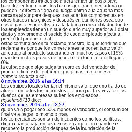
los componentes traídos de afuera tenían un costo para
hacerlos entrar al país, los barcos que traen mercadería no
pueden ir directo a tierra del fuego entran a la aduana mas
cercana al sur para después trasladar los componentes en
otros barcos mas chicos y después en camiones osea otro
costo mas, después llegan a la fabrica o ensamblador donde
los empleados tienen un sueldo diario muy superior a 1 dolar
diario y obviamente el sueldo de cada empleado afecta al
precio del producto final.
estas confundido en tu reclamo maestro, lo que tendrias que
reclamar es por que los comerciantes le ponen tanto valor
agregado al producto superando en muchos casos el 15%
cuando en otros paises del mundo con toda la furia llegan a
8%.
la culpa de que algo salga tan caro es del vendedor del
producto final y del gobierno que jamas controlo eso
Antonio Benitez
dice:
8 noviembre, 2016 a las 16:14
Los equipos locales tenían el mismo valor que uno traido de
afuera con todos los impuestos… ahora por la viveza de los
dueños de las empresas sufren los empleados.
riquelme8710
dice:
8 noviembre, 2016 a las 13:22
quien va a pagar ese 50% menos el vendedor, el consumidor
final va a pagar lo mismo o mas.
los comerciantes son tan delincuentes como los politicos.
digan cuanto bajaron los discos en argentina cuando se
recupero la producción después de la inundación de la