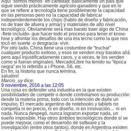
Aquí “somos menos” en cantidad; básicamente un país que
sigue siendo prácticamente agrícolo-ganadero y que en lo
que se refiere a tecnología tiene posiblemente la capacidad
en las personas pero no la capacidad de fabricar
independentemente los chips (hablo de diseño y fabricación,
no de traer de afuera y armar) y materiales de alto nivel
tecnológico. Obviamente será mas barato traer algo de China
-flete incluído- que hacer todo el proceso para tener el know-
how y afrontar los desafíos de una era tecno como la que nos
tocó en suerte -o desgracia- vivir.
Por otro lado, China tiene una costumbre de “truchar”
cualquier producto exitoso, y esos se venden muy baratos allá
pero aquí injustificadamente caros, y a veces, te los venden
como si fueran originales. MercadoLibre ha tenido su “época
negra” en lo referido a i-Phone, S6, etc.
En fin, la historia que nunca termina.
saludos!
Marcio_uy
dice:
9 noviembre, 2016 a las 12:05
Una cosa es defender una industria en la que existen
posibilidades de competir o donde controlamos su producción
desde la materia prima, todo con la intención de darle un
impulso. El mercado argentino de notebooks y tablets no
competía ni en precio, ni en diseño, ni en innovación… ni en
nada. Nunca despegó, nunca lograron exportar nada, un
sueño imposible. Hay otros ámbitos tecnológicos donde sí se
puede mejorar, como el desarrollo de software y la
investigación (entre otros tantos), donde en Argentina existen