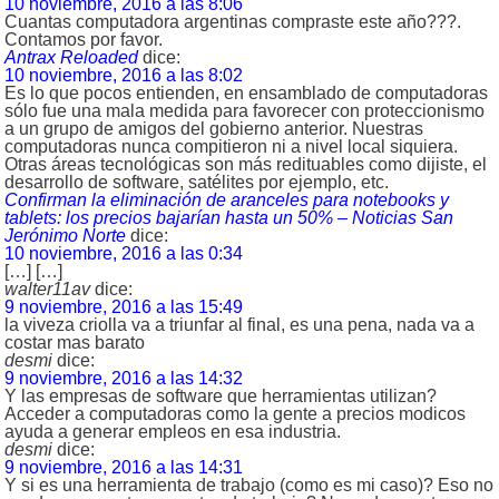
10 noviembre, 2016 a las 8:06
Cuantas computadora argentinas compraste este año???.
Contamos por favor.
Antrax Reloaded
dice:
10 noviembre, 2016 a las 8:02
Es lo que pocos entienden, en ensamblado de computadoras
sólo fue una mala medida para favorecer con proteccionismo
a un grupo de amigos del gobierno anterior. Nuestras
computadoras nunca compitieron ni a nivel local siquiera.
Otras áreas tecnológicas son más redituables como dijiste, el
desarrollo de software, satélites por ejemplo, etc.
Confirman la eliminación de aranceles para notebooks y
tablets: los precios bajarían hasta un 50% – Noticias San
Jerónimo Norte
dice:
10 noviembre, 2016 a las 0:34
[…] […]
walter11av
dice:
9 noviembre, 2016 a las 15:49
la viveza criolla va a triunfar al final, es una pena, nada va a
costar mas barato
desmi
dice:
9 noviembre, 2016 a las 14:32
Y las empresas de software que herramientas utilizan?
Acceder a computadoras como la gente a precios modicos
ayuda a generar empleos en esa industria.
desmi
dice:
9 noviembre, 2016 a las 14:31
Y si es una herramienta de trabajo (como es mi caso)? Eso no