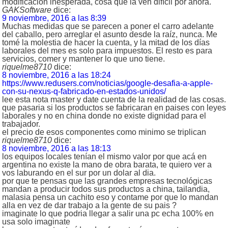
modificación inesperada, cosa que la ven difícil por ahora.
GAKSoftware
dice:
9 noviembre, 2016 a las 8:39
Muchas medidas que se parecen a poner el carro adelante
del caballo, pero arreglar el asunto desde la raíz, nunca. Me
tomé la molestia de hacer la cuenta, y la mitad de los días
laborales del mes es solo para impuestos. El resto es para
servicios, comer y mantener lo que uno tiene.
riquelme8710
dice:
8 noviembre, 2016 a las 18:24
https://www.redusers.com/noticias/google-desafia-a-apple-
con-su-nexus-q-fabricado-en-estados-unidos/
lee esta nota master y date cuenta de la realidad de las cosas.
que pasaria si los productos se fabricaran en paises con leyes
laborales y no en china donde no existe dignidad para el
trabajador.
el precio de esos componentes como minimo se triplican
riquelme8710
dice:
8 noviembre, 2016 a las 18:13
los equipos locales tenían el mismo valor por que acá en
argentina no existe la mano de obra barata, te quiero ver a
vos laburando en el sur por un dolar al dia.
por que te pensas que las grandes empresas tecnológicas
mandan a producir todos sus productos a china, tailandia,
malasia pensa un cachito eso y contame por que lo mandan
alla en vez de dar trabajo a la gente de su pais ?
imaginate lo que podria llegar a salir una pc echa 100% en
usa solo imaginate