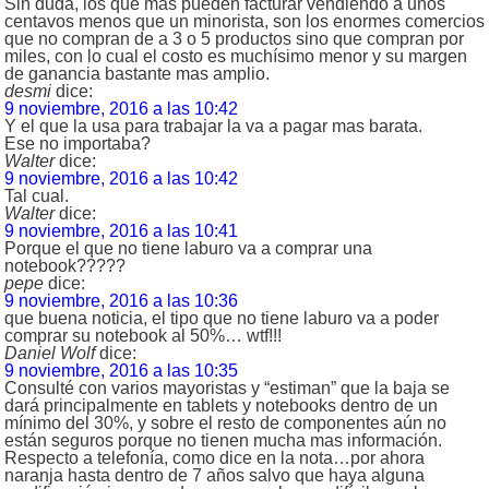
Sin duda, los que mas pueden facturar vendiendo a unos
centavos menos que un minorista, son los enormes comercios
que no compran de a 3 o 5 productos sino que compran por
miles, con lo cual el costo es muchísimo menor y su margen
de ganancia bastante mas amplio.
desmi
dice:
9 noviembre, 2016 a las 10:42
Y el que la usa para trabajar la va a pagar mas barata.
Ese no importaba?
Walter
dice:
9 noviembre, 2016 a las 10:42
Tal cual.
Walter
dice:
9 noviembre, 2016 a las 10:41
Porque el que no tiene laburo va a comprar una
notebook?????
pepe
dice:
9 noviembre, 2016 a las 10:36
que buena noticia, el tipo que no tiene laburo va a poder
comprar su notebook al 50%… wtf!!!
Daniel Wolf
dice:
9 noviembre, 2016 a las 10:35
Consulté con varios mayoristas y “estiman” que la baja se
dará principalmente en tablets y notebooks dentro de un
mínimo del 30%, y sobre el resto de componentes aún no
están seguros porque no tienen mucha mas información.
Respecto a telefonía, como dice en la nota…por ahora
naranja hasta dentro de 7 años salvo que haya alguna