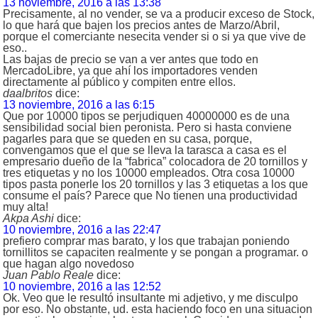
13 noviembre, 2016 a las 13:38
Precisamente, al no vender, se va a producir exceso de Stock,
lo que hará que bajen los precios antes de Marzo/Abril,
porque el comerciante nesecita vender si o si ya que vive de
eso..
Las bajas de precio se van a ver antes que todo en
MercadoLibre, ya que ahí los importadores venden
directamente al público y compiten entre ellos.
daalbritos
dice:
13 noviembre, 2016 a las 6:15
Que por 10000 tipos se perjudiquen 40000000 es de una
sensibilidad social bien peronista. Pero si hasta conviene
pagarles para que se queden en su casa, porque,
convengamos que el que se lleva la tarasca a casa es el
empresario dueño de la “fabrica” colocadora de 20 tornillos y
tres etiquetas y no los 10000 empleados. Otra cosa 10000
tipos pasta ponerle los 20 tornillos y las 3 etiquetas a los que
consume el país? Parece que No tienen una productividad
muy alta!
Akpa Ashi
dice:
10 noviembre, 2016 a las 22:47
prefiero comprar mas barato, y los que trabajan poniendo
tornillitos se capaciten realmente y se pongan a programar. o
que hagan algo novedoso
Juan Pablo Reale
dice:
10 noviembre, 2016 a las 12:52
Ok. Veo que le resultó insultante mi adjetivo, y me disculpo
por eso. No obstante, ud. esta haciendo foco en una situacion