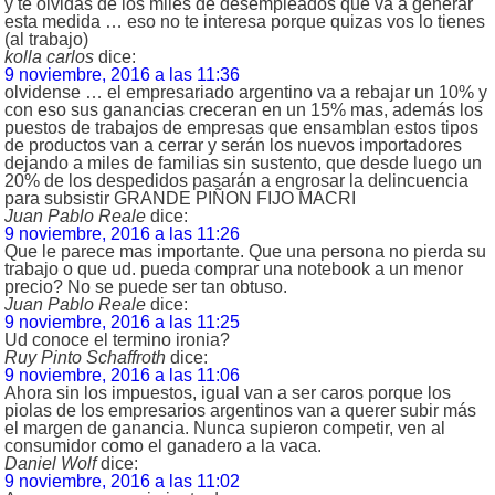
y te olvidas de los miles de desempleados que va a generar
esta medida … eso no te interesa porque quizas vos lo tienes
(al trabajo)
kolla carlos
dice:
9 noviembre, 2016 a las 11:36
olvidense … el empresariado argentino va a rebajar un 10% y
con eso sus ganancias creceran en un 15% mas, además los
puestos de trabajos de empresas que ensamblan estos tipos
de productos van a cerrar y serán los nuevos importadores
dejando a miles de familias sin sustento, que desde luego un
20% de los despedidos pasarán a engrosar la delincuencia
para subsistir GRANDE PIÑON FIJO MACRI
Juan Pablo Reale
dice:
9 noviembre, 2016 a las 11:26
Que le parece mas importante. Que una persona no pierda su
trabajo o que ud. pueda comprar una notebook a un menor
precio? No se puede ser tan obtuso.
Juan Pablo Reale
dice:
9 noviembre, 2016 a las 11:25
Ud conoce el termino ironia?
Ruy Pinto Schaffroth
dice:
9 noviembre, 2016 a las 11:06
Ahora sin los impuestos, igual van a ser caros porque los
piolas de los empresarios argentinos van a querer subir más
el margen de ganancia. Nunca supieron competir, ven al
consumidor como el ganadero a la vaca.
Daniel Wolf
dice:
9 noviembre, 2016 a las 11:02