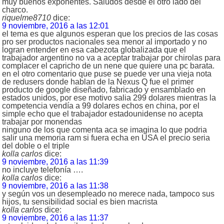
muy buenos exponentes. Saludos desde el otro lado del
charco.
riquelme8710
dice:
9 noviembre, 2016 a las 12:01
el tema es que algunos esperan que los precios de las cosas
pro ser productos nacionales sea menor al importado y no
logran entender en esa cabezota globalizada que el
trabajador argentino no va a aceptar trabajar por chirolas para
complacer el capricho de un nene que quiere una pc barata.
en el otro comentario que puse se puede ver una vieja nota
de redusers donde hablan de la Nexus Q fue el primer
producto de google diseñado, fabricado y ensamblado en
estados unidos, por ese motivo salia 299 dolares mientras la
competencia vendía a 99 dolares echos en china, por el
simple echo que el trabajador estadounidense no acepta
trabajar por monendas
ninguno de los que comenta aca se imagina lo que podria
salir una memoria ram si fuera echa en USA el precio seria
del doble o el triple
kolla carlos
dice:
9 noviembre, 2016 a las 11:39
no incluye telefonía ….
kolla carlos
dice:
9 noviembre, 2016 a las 11:38
y según vos un desempleado no merece nada, tampoco sus
hijos, tu sensibilidad social es bien macrista
kolla carlos
dice:
9 noviembre, 2016 a las 11:37