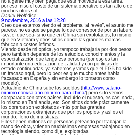
no a gente muy bien paga que este motivada a esa tarea.
por eso miso el costo de un sistema operativo es tan alto o de
muchos otros soft
Daniel Wolf
dice:
9 noviembre, 2016 a las 12:28
Creo que estamos viendo el problema “al revés”, el asunto me
parece, no es que se pague lo que corresponde por un laburo
-sea el que sea- sino que en China son explotados, lo mismo
que en Vietnam y otros sitios donde las grandes marcas
fabrican a costos ínfimos.
Viendo desde mi óptica, yo tampoco trabajaría por dos pesos,
pero también depende de los estudios, conocimientos y la
especialización que tenga esa persona (por eso es tan
importante una educación de calidad y con políticas de
estado continuadas, ya sabemos y vimos que el EGB ha sido
un fracaso aquí, pero lo peor es que mucho antes había
fracasado en España y sin embargo lo tomaron como
modelo).
Actualmente China sube los sueldos (
http://www.salario-
minimo.com/salario-minimo-para-china/
) pero si lo vemos
comparado con otros países, incluido el nuestro, es casi nada,
lo mismo en Tahilandia, etc. Son sitios donde prácticamente
los obreros son explotados -más por las grandes
corporaciones extranjeras que por los propios- y así es el
mundo, lleno de injusticias.
Ellos tienen millones de personas peleando por trabajar, la
mano de obra, y tienen muchísimas empresas trabajando en
tecnología siendo, como dije, explotadas.