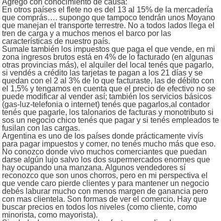
Agrego con conocimiento de causa:
En otros países el flete no es del 13 al 15% de la mercadería
que comprás…. supongo que tampoco tendrán unos Moyano
que manejan el transporte terrestre. No a todos lados llega el
tren de carga y a muchos menos el barco por las
características de nuestro país.
Sumale también los impuestos que paga el que vende, en mi
zona ingresos brutos está en 4% de lo facturado (en algunas
otras provincias más), el alquiler del local tenés que pagarlo,
si vendés a crédito las tarjetas te pagan a los 21 días y se
quedan con el 2 al 3% de lo que facturaste, las de débito con
el 1,5% y tengamos en cuenta que el precio de efectivo no se
puede modificar al vender así; también los servicios básicos
(gas-luz-telefonia o internet) tenés que pagarlos,al contador
tenés que pagarle, los talonarios de facturas y monotributo si
sos un negocio chico tenés que pagar y si tenés empleados te
fusilan con las cargas.
Argentina es uno de los países donde prácticamente vivís
para pagar impuestos y comer, no tenés mucho más que eso.
No conozco donde vivo muchos comerciantes que puedan
darse algún lujo salvo los dos supermercados enormes que
hay ocupando una manzana. Algunos vendedores sí
reconozco que son unos chorros, pero en mi perspectiva el
que vende caro pierde clientes y para mantener un negocio
debés laburar mucho con menos margen de ganancia pero
con mas clientela. Son formas de ver el comercio. Hay que
buscar precios en todos los niveles (como cliente, como
minorista, como mayorista).