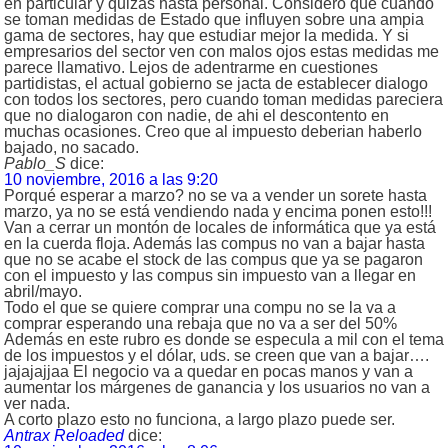
en particular y quizas hasta personal. Considero que cuando
se toman medidas de Estado que influyen sobre una ampia
gama de sectores, hay que estudiar mejor la medida. Y si
empresarios del sector ven con malos ojos estas medidas me
parece llamativo. Lejos de adentrarme en cuestiones
partidistas, el actual gobierno se jacta de establecer dialogo
con todos los sectores, pero cuando toman medidas pareciera
que no dialogaron con nadie, de ahi el descontento en
muchas ocasiones. Creo que al impuesto deberian haberlo
bajado, no sacado.
Pablo_S
dice:
10 noviembre, 2016 a las 9:20
Porqué esperar a marzo? no se va a vender un sorete hasta
marzo, ya no se está vendiendo nada y encima ponen esto!!!
Van a cerrar un montón de locales de informática que ya está
en la cuerda floja. Además las compus no van a bajar hasta
que no se acabe el stock de las compus que ya se pagaron
con el impuesto y las compus sin impuesto van a llegar en
abril/mayo.
Todo el que se quiere comprar una compu no se la va a
comprar esperando una rebaja que no va a ser del 50%
Además en este rubro es donde se especula a mil con el tema
de los impuestos y el dólar, uds. se creen que van a bajar….
jajajajjaa El negocio va a quedar en pocas manos y van a
aumentar los márgenes de ganancia y los usuarios no van a
ver nada.
A corto plazo esto no funciona, a largo plazo puede ser.
Antrax Reloaded
dice: