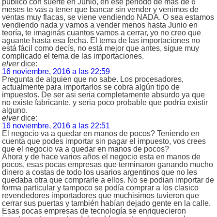
público con suerte en Junio, en ese periodo de más de 6
meses te vas a tener que bancar sin vender y venimos de
ventas muy flacas, se viene vendiendo NADA. O sea estamos
vendiendo nada y vamos a vender menos hasta Junio en
teoría, te imaginás cuantos vamos a cerrar, yo no creo que
aguante hasta esa fecha. El tema de las importaciones no
está fácil como decís, no está mejor que antes, sigue muy
complicado el tema de las importaciones.
elver
dice:
16 noviembre, 2016 a las 22:59
Pregunta de alguien que no sabe. Los procesadores,
actualmente para importarlos se cobra algún tipo de
impuestos. De ser asi seria completamente absurdo ya que
no existe fabricante, y seria poco probable que podría existir
alguno.
elver
dice:
16 noviembre, 2016 a las 22:51
El negocio va a quedar en manos de pocos? Teniendo en
cuenta que podes importar sin pagar el impuesto, vos crees
que el negocio va a quedar en manos de pocos?
Ahora y de hace varios años el negocio esta en manos de
pocos, esas pocas empresas que terminaron ganando mucho
dinero a costas de todo los usarios argentinos que no les
quedaba otra que comprarle a ellos. No se podian importar de
forma particular y tampoco se podía comprar a los clasico
revendedores importadores que muchisimos tuvieron que
cerrar sus puertas y también habían dejado gente en la calle.
Esas pocas empresas de tecnología se enriquecieron