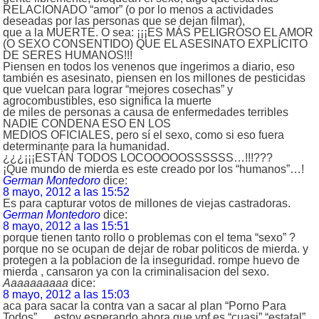
RELACIONADO “amor” (o por lo menos a actividades
deseadas por las personas que se dejan filmar),
que a la MUERTE. O sea: ¡¡¡ES MÁS PELIGROSO EL AMOR
(O SEXO CONSENTIDO) QUE EL ASESINATO EXPLÍCITO
DE SERES HUMANOS!!!
Piensen en todos los venenos que ingerimos a diario, eso
también es asesinato, piensen en los millones de pesticidas
que vuelcan para lograr “mejores cosechas” y
agrocombustibles, eso significa la muerte
de miles de personas a causa de enfermedades terribles
NADIE CONDENA ESO EN LOS
MEDIOS OFICIALES, pero sí el sexo, como si eso fuera
determinante para la humanidad.
¿¿¿¡¡¡ESTÁN TODOS LOCOOOOOSSSSSS…!!!???
¡Que mundo de mierda es este creado por los “humanos”…!
German Montedoro
dice:
8 mayo, 2012 a las 15:52
Es para capturar votos de millones de viejas castradoras.
German Montedoro
dice:
8 mayo, 2012 a las 15:51
porque tienen tanto rollo o problemas con el tema “sexo” ?
porque no se ocupan de dejar de robar politicos de mierda. y
protegen a la poblacion de la inseguridad. rompe huevo de
mierda , cansaron ya con la criminalisacion del sexo.
Aaaaaaaaaa
dice:
8 mayo, 2012 a las 15:03
aca para sacar la contra van a sacar al plan “Porno Para
Todos”…. estoy esperando ahora que ypf es “cuasi” “estatal”