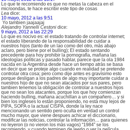
Lo que te recomiendo es que no metas la cabeza en el
microondas, te hace escribir este tipo de cosas
Lea
dice:
10 mayo, 2012 a las 9:51
Yo tambien jaajaajaj
Alejandro Yannelli Cestoni
dice:
9 mayo, 2012 a las 22:29
Lo que es nocivo es: el estado tratando de controlar internet;
el estado liberando de la responsabilidad de cuidar a
nuestros hijos (tanto de un lao como del otro, màs abajo
aclaro, pero biene por el bulling); El estado sentando
precedente para hoy prohibir la pornografìa, mañana las
ideologìas polìticas y pasado hablar, parece que la ola 1984
nacida en la Argentina desde hace un tiempo atràs se basa
en decir que se proteje algo cuando en realidad se pretende
controlar otra cosa; pero como dije antes es gravìsimo esto
porque desligan a los padres de algo muy importante cuidar a
nuestros hijo de que no sean atacados por sus pares, pero
tambien tenemos la obligaciòn de controlar a nuestros hijos
que no sean los atacantes, porque los que hoy comienzan
haciendo bulling, mañana acuchillan a un compañero… y si
bien los ingleses lo estàn proponiendo, no està muy lejos de
PIPA, SOPA o la actual CISPA, donde la ley nace
mencionando un sentido pero oculta en verdad un control
mucho mayor, que viene despues achicar el diccionario,
modificar las noticias, controlar la informaciòn… para quienes
no leyeron (o no vieron los màs vagos) “1984” se los
recomiendo, y cuando terminen de leerlo o ver la pelìcula