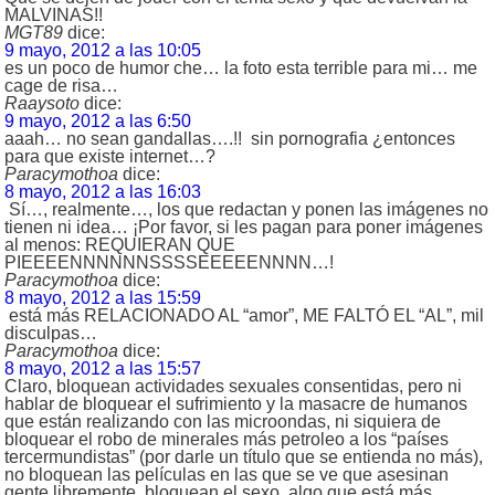
MALVINAS!!
MGT89
dice:
9 mayo, 2012 a las 10:05
es un poco de humor che… la foto esta terrible para mi… me
cage de risa…
Raaysoto
dice:
9 mayo, 2012 a las 6:50
aaah… no sean gandallas….!! sin pornografia ¿entonces
para que existe internet…?
Paracymothoa
dice:
8 mayo, 2012 a las 16:03
Sí…, realmente…, los que redactan y ponen las imágenes no
tienen ni idea… ¡Por favor, si les pagan para poner imágenes
al menos: REQUIERAN QUE
PIEEEENNNNNNSSSSEEEEENNNN…!
Paracymothoa
dice:
8 mayo, 2012 a las 15:59
está más RELACIONADO AL “amor”, ME FALTÓ EL “AL”, mil
disculpas…
Paracymothoa
dice:
8 mayo, 2012 a las 15:57
Claro, bloquean actividades sexuales consentidas, pero ni
hablar de bloquear el sufrimiento y la masacre de humanos
que están realizando con las microondas, ni siquiera de
bloquear el robo de minerales más petroleo a los “países
tercermundistas” (por darle un título que se entienda no más),
no bloquean las películas en las que se ve que asesinan
gente libremente, bloquean el sexo, algo que está más