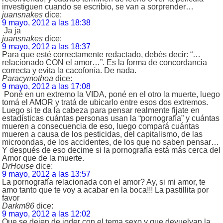
investiguen cuando se escribio, se van a sorprender…
juansnakes
dice:
9 mayo, 2012 a las 18:38
Ja ja
juansnakes
dice:
9 mayo, 2012 a las 18:37
Para que esté correctamente redactado, debés decir: “…
relacionado CON el amor…”. Es la forma de concordancia
correcta y evita la cacofonía. De nada.
Paracymothoa
dice:
9 mayo, 2012 a las 17:08
Poné en un extremo la VIDA, poné en el otro la muerte, luego
tomá el AMOR y tratá de ubicarlo entre esos dos extremos.
Luego si te da la cabeza para pensar realmente fijate en
estadísticas cuántas personas usan la “pornografía” y cuántas
mueren a consecuencia de eso, luego compará cuántas
mueren a causa de los pesticidas, del capitalismo, de las
microondas, de los accidentes, de los que no saben pensar…
Y después de eso decime si la pornografía está más cerca del
Amor que de la muerte.
DrHouse
dice:
9 mayo, 2012 a las 13:57
La pornografía relacionada con el amor? Ay, si mi amor, te
amo tanto que te voy a acabar en la boca!!! La pastillita por
favor
Darkm86
dice:
9 mayo, 2012 a las 12:02
Que se dejen de joder con el tema sexo y que devuelvan la