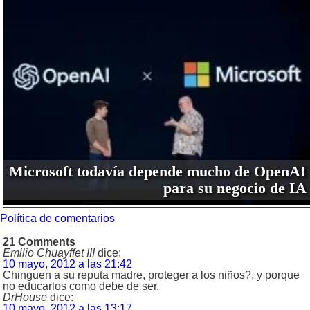
Microsoft todavía depende mucho de OpenAI
para su negocio de IA
Política de comentarios
21 Comments
Emilio Chuayffet III
dice:
10 mayo, 2012 a las 21:42
Chinguen a su reputa madre, proteger a los niños?, y porque
no educarlos como debe de ser.
DrHouse
dice:
10 mayo, 2012 a las 13:17