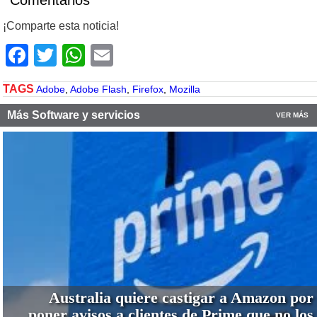
Comentarios
¡Comparte esta noticia!
Facebook
Twitter
WhatsApp
Email
TAGS
Adobe
,
Adobe Flash
,
Firefox
,
Mozilla
Más Software y servicios
VER MÁS
Australia quiere castigar a Amazon por
poner avisos a clientes de Prime que no los