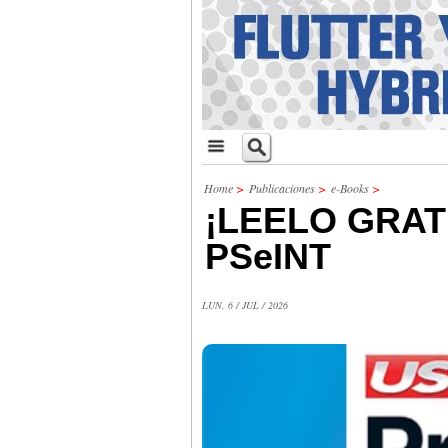
Home
>
Publicaciones
>
e-Books
>
¡LEELO GRA
PSeINT
LUN, 6 / JUL / 2026