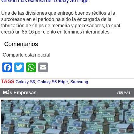
versión más extensa del Galaxy S6 Edge
.
Una de las divisiones que entregó buenos réditos a la
surcoreana en el período ha sido la encargada de la
fabricación de chips de memoria y procesadores, la cual
creció un 85.16 por ciento en términos interanuales.
Comentarios
¡Comparte esta noticia!
Facebook
Twitter
WhatsApp
Email
TAGS
Galaxy S6
,
Galaxy S6 Edge
,
Samsung
Más Empresas
VER MÁS