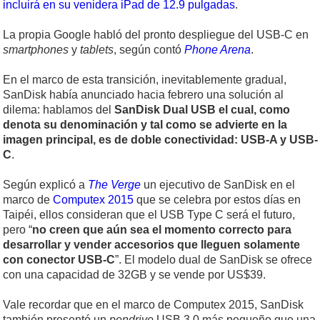
incluirá en su venidera iPad de 12.9 pulgadas
.
La propia Google habló del pronto despliegue del USB-C en
smartphones
y
tablets
, según contó
Phone Arena
.
En el marco de esta transición, inevitablemente gradual,
SanDisk había anunciado hacia febrero una solución al
dilema: hablamos del
SanDisk Dual USB el cual, como
denota su denominación y tal como se advierte en la
imagen principal, es de doble conectividad: USB-A y USB-
C
.
Según explicó a
The Verge
un ejecutivo de SanDisk en el
marco de
Computex 2015
que se celebra por estos días en
Taipéi, ellos consideran que el USB Type C será el futuro,
pero “
no creen que aún sea el momento correcto para
desarrollar y vender accesorios que lleguen solamente
con conector USB-C
”. El modelo dual de SanDisk se ofrece
con una capacidad de 32GB y se vende por US$39.
Vale recordar que en el marco de Computex 2015, SanDisk
también presentó un
pendrive
USB 3.0 más pequeño que una