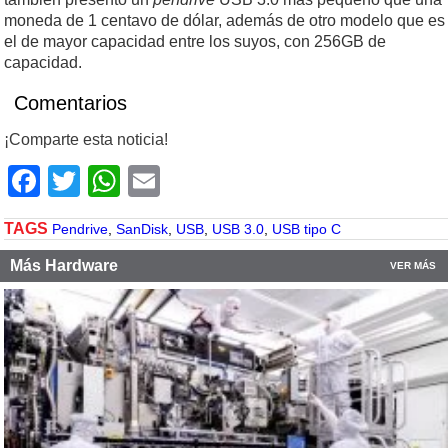
moneda de 1 centavo de dólar, además de otro modelo que es
el de mayor capacidad entre los suyos, con 256GB de
capacidad.
Comentarios
¡Comparte esta noticia!
Facebook
Twitter
WhatsApp
Email
TAGS
Pendrive
,
SanDisk
,
USB
,
USB 3.0
,
USB tipo C
Más Hardware
VER MÁS