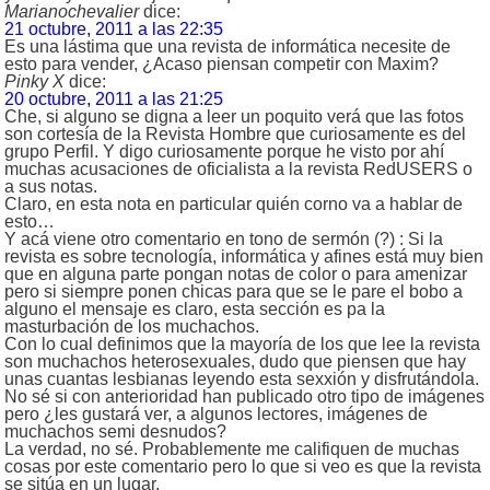
Marianochevalier
dice:
21 octubre, 2011 a las 22:35
Es una lástima que una revista de informática necesite de
esto para vender, ¿Acaso piensan competir con Maxim?
Pinky X
dice:
20 octubre, 2011 a las 21:25
Che, si alguno se digna a leer un poquito verá que las fotos
son cortesía de la Revista Hombre que curiosamente es del
grupo Perfil. Y digo curiosamente porque he visto por ahí
muchas acusaciones de oficialista a la revista RedUSERS o
a sus notas.
Claro, en esta nota en particular quién corno va a hablar de
esto…
Y acá viene otro comentario en tono de sermón (?) : Si la
revista es sobre tecnología, informática y afines está muy bien
que en alguna parte pongan notas de color o para amenizar
pero si siempre ponen chicas para que se le pare el bobo a
alguno el mensaje es claro, esta sección es pa la
masturbación de los muchachos.
Con lo cual definimos que la mayoría de los que lee la revista
son muchachos heterosexuales, dudo que piensen que hay
unas cuantas lesbianas leyendo esta sexxión y disfrutándola.
No sé si con anterioridad han publicado otro tipo de imágenes
pero ¿les gustará ver, a algunos lectores, imágenes de
muchachos semi desnudos?
La verdad, no sé. Probablemente me califiquen de muchas
cosas por este comentario pero lo que si veo es que la revista
se sitúa en un lugar.