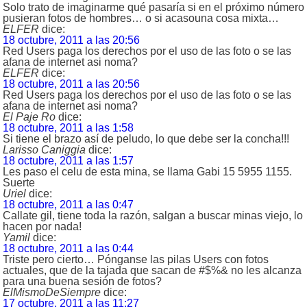
Solo trato de imaginarme qué pasaría si en el próximo número
pusieran fotos de hombres… o si acasouna cosa mixta…
ELFER
dice:
18 octubre, 2011 a las 20:56
Red Users paga los derechos por el uso de las foto o se las
afana de internet asi noma?
ELFER
dice:
18 octubre, 2011 a las 20:56
Red Users paga los derechos por el uso de las foto o se las
afana de internet asi noma?
El Paje Ro
dice:
18 octubre, 2011 a las 1:58
Si tiene el brazo así de peludo, lo que debe ser la concha!!!
Larisso Caniggia
dice:
18 octubre, 2011 a las 1:57
Les paso el celu de esta mina, se llama Gabi 15 5955 1155.
Suerte
Uriel
dice:
18 octubre, 2011 a las 0:47
Callate gil, tiene toda la razón, salgan a buscar minas viejo, lo
hacen por nada!
Yamil
dice:
18 octubre, 2011 a las 0:44
Triste pero cierto… Pónganse las pilas Users con fotos
actuales, que de la tajada que sacan de #$%& no les alcanza
para una buena sesión de fotos?
ElMismoDeSiempre
dice:
17 octubre, 2011 a las 11:27