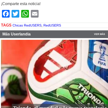
¡Comparte esta noticia!
Facebook
Twitter
WhatsApp
Email
TAGS
Chicas RedUSERS
,
RedUSERS
Más Userlandia
VER MÁS
Trionda, el mundial y la nueva tecnología