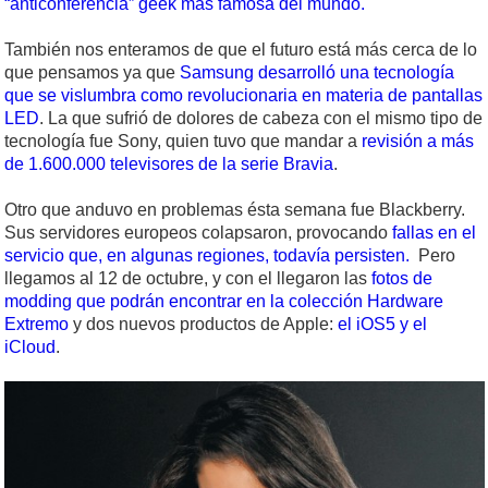
“anticonferencia” geek más famosa del mundo.
También nos enteramos de que el futuro está más cerca de lo
que pensamos ya que
Samsung desarrolló una tecnología
que se vislumbra como revolucionaria en materia de pantallas
LED
. La que sufrió de dolores de cabeza con el mismo tipo de
tecnología fue Sony, quien tuvo que mandar a
revisión a más
de 1.600.000 televisores de la serie Bravia
.
Otro que anduvo en problemas ésta semana fue Blackberry.
Sus servidores europeos colapsaron, provocando
fallas en el
servicio que, en algunas regiones, todavía persisten.
Pero
llegamos al 12 de octubre, y con el llegaron las
fotos de
modding que podrán encontrar en la colección Hardware
Extremo
y dos nuevos productos de Apple:
el iOS5 y el
iCloud
.