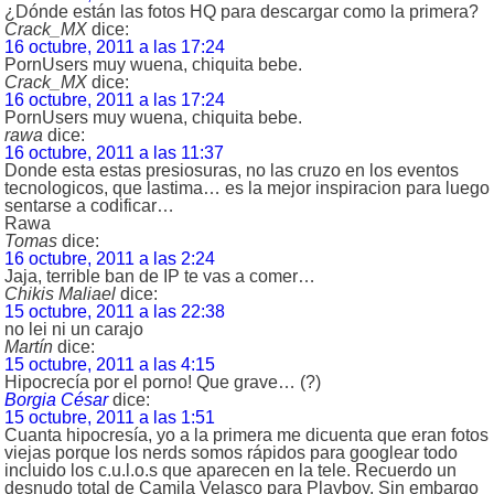
¿Dónde están las fotos HQ para descargar como la primera?
Crack_MX
dice:
16 octubre, 2011 a las 17:24
PornUsers muy wuena, chiquita bebe.
Crack_MX
dice:
16 octubre, 2011 a las 17:24
PornUsers muy wuena, chiquita bebe.
rawa
dice:
16 octubre, 2011 a las 11:37
Donde esta estas presiosuras, no las cruzo en los eventos
tecnologicos, que lastima… es la mejor inspiracion para luego
sentarse a codificar…
Rawa
Tomas
dice:
16 octubre, 2011 a las 2:24
Jaja, terrible ban de IP te vas a comer…
Chikis Maliael
dice:
15 octubre, 2011 a las 22:38
no lei ni un carajo
Martín
dice:
15 octubre, 2011 a las 4:15
Hipocrecía por el porno! Que grave… (?)
Borgia César
dice:
15 octubre, 2011 a las 1:51
Cuanta hipocresía, yo a la primera me dicuenta que eran fotos
viejas porque los nerds somos rápidos para googlear todo
incluido los c.u.l.o.s que aparecen en la tele. Recuerdo un
desnudo total de Camila Velasco para Playboy. Sin embargo