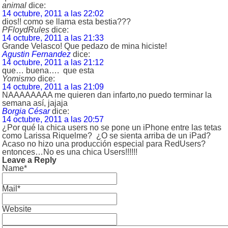
animal
dice:
14 octubre, 2011 a las 22:02
dios!! como se llama esta bestia???
PFloydRules
dice:
14 octubre, 2011 a las 21:33
Grande Velasco! Que pedazo de mina hiciste!
Agustin Fernandez
dice:
14 octubre, 2011 a las 21:12
que… buena…. que esta
Yomismo
dice:
14 octubre, 2011 a las 21:09
NAAAAAAAA me quieren dan infarto,no puedo terminar la
semana así, jajaja
Borgia César
dice:
14 octubre, 2011 a las 20:57
¿Por qué la chica users no se pone un iPhone entre las tetas
como Larissa Riquelme? ¿O se sienta arriba de un iPad?
Acaso no hizo una producción especial para RedUsers?
entonces…No es una chica Users!!!!!!
Leave a Reply
Name*
Mail*
Website