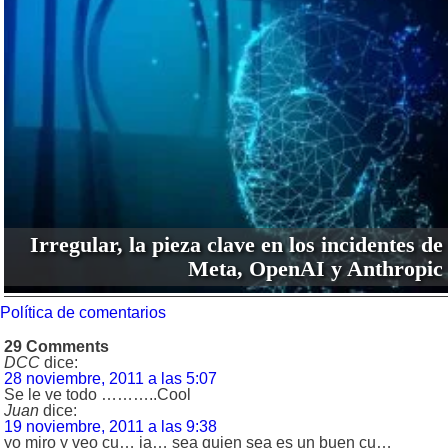
Irregular, la pieza clave en los incidentes de
Meta, OpenAI y Anthropic
Política de comentarios
29 Comments
DCC
dice:
28 noviembre, 2011 a las 5:07
Se le ve todo ………..Cool
Juan
dice:
19 noviembre, 2011 a las 9:38
yo miro y veo cu… ja… sea quien sea es un buen cu…