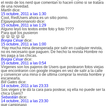
el resto de los nerd que comentan lo hacen como si se tratara
de una novedad.
Martín
dice:
15 octubre, 2011 a las 1:30
Cool, RedUsers ahora es un sitio porno.
Elgayegodonmanolo
dice:
15 octubre, 2011 a las 1:29
Alguno leyó los textos entre foto y foto ????
Para qué los pusieron
😛 😛 😛 😛 😛
Borgia César
dice:
15 octubre, 2011 a las 1:00
Hay mucha mina desesperada por salir en cualquier revista,
no es necesario que paguen. De hecho la revista Hombre no
les paga a las chicas.
Borgia César
dice:
15 octubre, 2011 a las 0:54
Virgenes son los pajeros de Users que postearon fotos viejas
que encontraron con google images en vez de salir a la calle
y convencer una mina o de ultima comprar la revista hombre y
escanearla.
Bill Gates
dice:
14 octubre, 2011 a las 23:33
Sos virgen y te dá la cara para postear, xq ella no puede ser la
chica Users?
Sebastián
dice:
14 octubre, 2011 a las 23:30
que camionaso