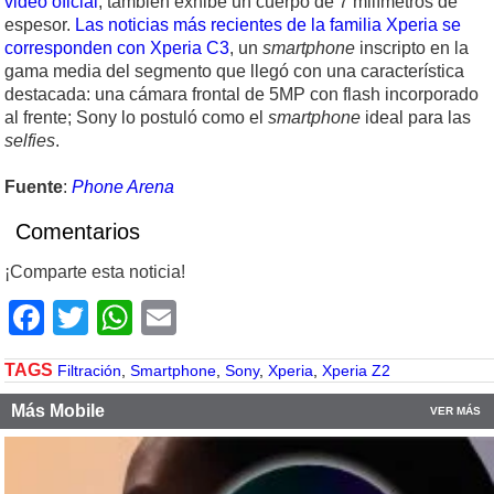
video oficial
, también exhibe un cuerpo de 7 milímetros de
espesor.
Las noticias más recientes de la familia Xperia se
corresponden con Xperia C3
, un
smartphone
inscripto en la
gama media del segmento que llegó con una característica
destacada: una cámara frontal de 5MP con flash incorporado
al frente; Sony lo postuló como el
smartphone
ideal para las
selfies
.
Fuente
:
Phone Arena
Comentarios
¡Comparte esta noticia!
Facebook
Twitter
WhatsApp
Email
TAGS
Filtración
,
Smartphone
,
Sony
,
Xperia
,
Xperia Z2
Más Mobile
VER MÁS