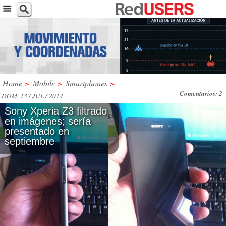
Home
>
Mobile
>
Smartphones
>
Comentarios: 2
DOM, 13 / JUL / 2014
Sony Xperia Z3 filtrado
en imágenes; sería
presentado en
septiembre