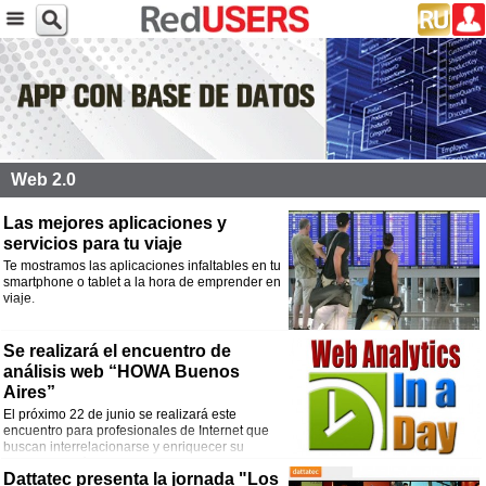
Web 2.0
Las mejores aplicaciones y
servicios para tu viaje
Te mostramos las aplicaciones infaltables en tu
smartphone o tablet a la hora de emprender en
viaje.
Se realizará el encuentro de
análisis web “HOWA Buenos
Aires”
El próximo 22 de junio se realizará este
encuentro para profesionales de Internet que
buscan interrelacionarse y enriquecer su
trabajo a través de la experiencia de las
Dattatec presenta la jornada "Los
compañías de Web Analytics.