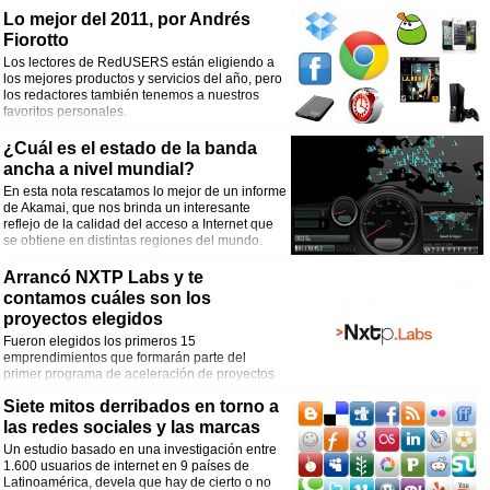
electrónico y publicidad, además de haber generado más tráfico a sitios de
Lo mejor del 2011, por Andrés
venta en febrero que Twitter, YouTube, LinkedIn y Google+ combinados. La tasa
de crecimiento es impresionante: 17, 8 millones el mes pasado, lo que
Fiorotto
representa un crecimiento del 52% con respecto al mes anterior. El plan de
Los lectores de RedUSERS están eligiendo a
negocios es muy claro, tanto es así que Pinterest contrató a Tim Kendall, ex
los mejores productos y servicios del año, pero
“director of monetization”, algo así como director de capitalización de Facebook,
los redactores también tenemos a nuestros
para llevar adelante un plan en el área. Por último, los inversores creen que el
favoritos personales.
copyright no representa un problema para la red social, y que, legalmente, se
mantendrá fuerte ante cualquier problema legal.
¿Cuál es el estado de la banda
ancha a nivel mundial?
En esta nota rescatamos lo mejor de un informe
de Akamai, que nos brinda un interesante
reflejo de la calidad del acceso a Internet que
se obtiene en distintas regiones del mundo.
Arrancó NXTP Labs y te
contamos cuáles son los
proyectos elegidos
Fueron elegidos los primeros 15
emprendimientos que formarán parte del
primer programa de aceleración de proyectos
tecnológicos.
Siete mitos derribados en torno a
las redes sociales y las marcas
Un estudio basado en una investigación entre
1.600 usuarios de internet en 9 países de
Latinoamérica, devela que hay de cierto o no