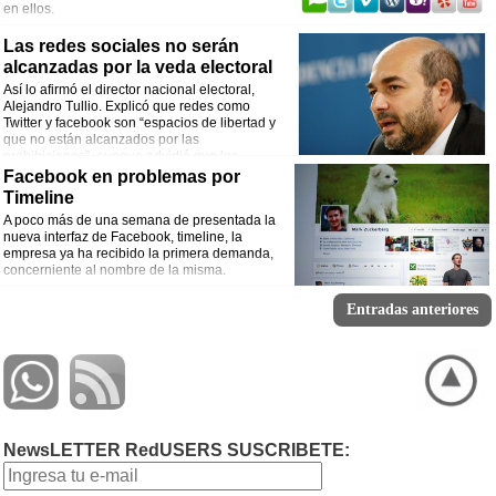
en ellos.
Las redes sociales no serán
alcanzadas por la veda electoral
Así lo afirmó el director nacional electoral,
Alejandro Tullio. Explicó que redes como
Twitter y facebook son “espacios de libertad y
que no están alcanzados por las
prohibiciones”, aunque advirtió que los
candidatos no podrán hacer campaña durante esas horas en ningún medio.
Facebook en problemas por
Timeline
A poco más de una semana de presentada la
nueva interfaz de Facebook, timeline, la
empresa ya ha recibido la primera demanda,
concerniente al nombre de la misma.
Entradas anteriores
NewsLETTER RedUSERS SUSCRIBETE: