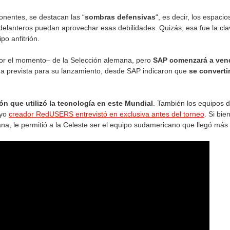
onentes, se destacan las “
sombras defensivas
“, es decir, los espac
delanteros puedan aprovechar esas debilidades. Quizás, esa fue la cl
po anfitrión.
por el momento– de la Selección alemana, pero
SAP comenzará a vend
cha prevista para su lanzamiento, desde SAP indicaron que
se converti
ón que utilizó la tecnología en este Mundial
. También los equipos 
uyo
creador RedUSERS entrevistó en exclusiva antes del torneo
. Si bi
, le permitió a la Celeste ser el equipo sudamericano que llegó más 