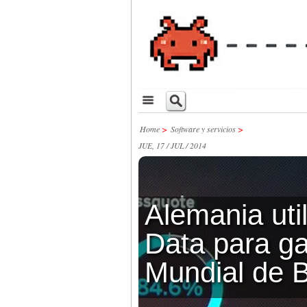
Home
>
Software y servicios
>
JUE, 17 / JUL / 2014
Alemania util
Data para ga
Mundial de B