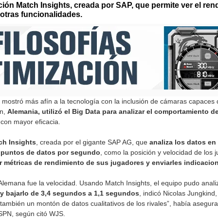
ción Match Insights, creada por SAP, que permite ver el ren
 otras funcionalidades.
e mostró más afín a la tecnología con la inclusión de cámaras capaces d
ón,
Alemania, utilizó el Big Data para analizar el comportamiento de
 con mayor eficacia.
ch Insights
, creada por el gigante SAP AG, que
analiza los datos en
e puntos de datos por segundo
, como la posición y velocidad de los 
r métricas de rendimiento de sus jugadores y enviarles indicacio
 Alemana fue la velocidad. Usando Match Insights, el equipo pudo anali
 y bajarlo de 3,4 segundos a 1,1 segundos
, indicó Nicolas Jungkind
también un montón de datos cualitativos de los rivales”, había asegurad
SPN, según citó WJS.