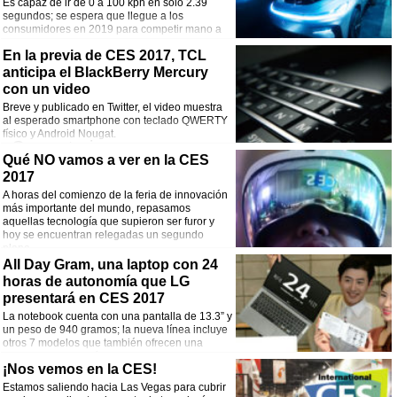
Es capaz de ir de 0 a 100 kph en sólo 2.39
segundos; se espera que llegue a los
consumidores en 2019 para competir mano a
mano con las propuestas de Tesla.
Comentarios
En la previa de CES 2017, TCL
anticipa el BlackBerry Mercury
¡Comparte esta noticia!
con un video
Breve y publicado en Twitter, el video muestra
Facebook
Twitter
WhatsApp
Email
al esperado smartphone con teclado QWERTY
físico y Android Nougat.
Comentarios
Qué NO vamos a ver en la CES
2017
¡Comparte esta noticia!
A horas del comienzo de la feria de innovación
Facebook
Twitter
WhatsApp
Email
más importante del mundo, repasamos
aquellas tecnología que supieron ser furor y
hoy se encuentran relegadas un segundo
plano.
Comentarios
All Day Gram, una laptop con 24
horas de autonomía que LG
¡Comparte esta noticia!
presentará en CES 2017
La notebook cuenta con una pantalla de 13.3” y
Facebook
Twitter
WhatsApp
Email
un peso de 940 gramos; la nueva línea incluye
otros 7 modelos que también ofrecen una
excelente autonomía.
Comentarios
¡Nos vemos en la CES!
Estamos saliendo hacia Las Vegas para cubrir