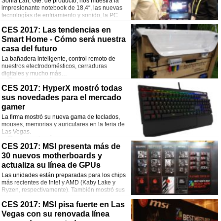
Sonia Lan, Gte. de producto, nos muestra la
Facebook
Twitter
WhatsApp
Email
impresionante notebook de 18,4″, las nuevas
tecnologías de enfriamiento y sonido, la PC
mochila y más…
Comentarios
CES 2017: Las tendencias en
Smart Home - Cómo será nuestra
¡Comparte esta noticia!
casa del futuro
La bañadera inteligente, control remoto de
Facebook
Twitter
WhatsApp
Email
nuestros electrodomésticos, cerraduras
digitales y mucho más…
Comentarios
CES 2017: HyperX mostró todas
sus novedades para el mercado
¡Comparte esta noticia!
gamer
Facebook
Twitter
WhatsApp
Email
La firma mostró su nueva gama de teclados,
mouses, memorias y auriculares en la feria de
Las Vegas.
Comentarios
CES 2017: MSI presenta más de
30 nuevos motherboards y
¡Comparte esta noticia!
actualiza su línea de GPUs
Facebook
Twitter
WhatsApp
Email
Las unidades están preparadas para los chips
más recientes de Intel y AMD (Kaby Lake y
Ryzen, respectivamente). También mostró sus
nuevas placas de video.
Comentarios
CES 2017: MSI pisa fuerte en Las
Vegas con su renovada línea