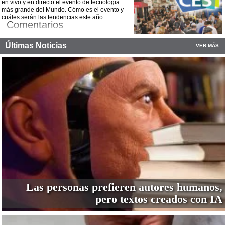
¡Comparte esta noticia!
en vivo y en directo el evento de tecnología
más grande del Mundo. Cómo es el evento y
Facebook
Twitter
WhatsApp
Email
cuáles serán las tendencias este año.
Comentarios
¡Comparte esta noticia!
Últimas Noticias
VER MÁS
Facebook
Twitter
WhatsApp
Email
Las personas prefieren autores humanos,
pero textos creados con IA