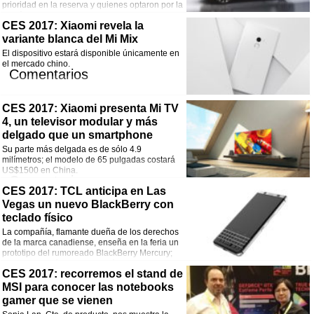
prioridad en la reserva y quienes optaron por la
opción sin cargo.
Comentarios
CES 2017: Xiaomi revela la
variante blanca del Mi Mix
¡Comparte esta noticia!
El dispositivo estará disponible únicamente en
el mercado chino.
Facebook
Twitter
WhatsApp
Email
Comentarios
¡Comparte esta noticia!
CES 2017: Xiaomi presenta Mi TV
Facebook
Twitter
WhatsApp
Email
4, un televisor modular y más
delgado que un smartphone
Su parte más delgada es de sólo 4.9
milímetros; el modelo de 65 pulgadas costará
US$1500 en China.
Comentarios
CES 2017: TCL anticipa en Las
Vegas un nuevo BlackBerry con
¡Comparte esta noticia!
teclado físico
Facebook
Twitter
WhatsApp
Email
La compañía, flamante dueña de los derechos
de la marca canadiense, enseña en la feria un
prototipo del rumoreado BlackBerry Mercury;
las specs recién se anunciarán en MWC 2017.
Comentarios
CES 2017: recorremos el stand de
MSI para conocer las notebooks
¡Comparte esta noticia!
gamer que se vienen