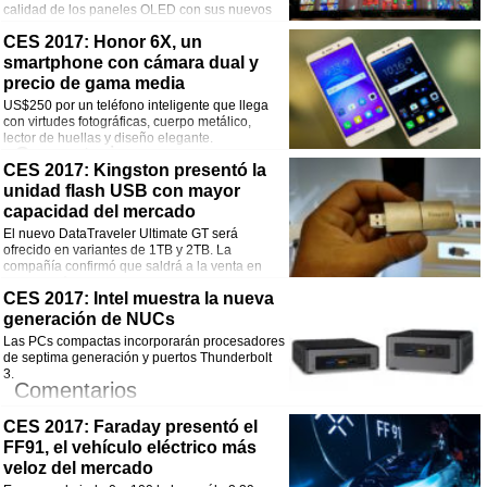
calidad de los paneles OLED con sus nuevos
modelos Q7, Q8 y Q9.
Comentarios
CES 2017: Honor 6X, un
smartphone con cámara dual y
¡Comparte esta noticia!
precio de gama media
US$250 por un teléfono inteligente que llega
Facebook
Twitter
WhatsApp
Email
con virtudes fotográficas, cuerpo metálico,
lector de huellas y diseño elegante.
Comentarios
CES 2017: Kingston presentó la
unidad flash USB con mayor
¡Comparte esta noticia!
capacidad del mercado
Facebook
Twitter
WhatsApp
Email
El nuevo DataTraveler Ultimate GT será
ofrecido en variantes de 1TB y 2TB. La
compañía confirmó que saldrá a la venta en
febrero próximo.
Comentarios
CES 2017: Intel muestra la nueva
generación de NUCs
¡Comparte esta noticia!
Las PCs compactas incorporarán procesadores
de septima generación y puertos Thunderbolt
Facebook
Twitter
WhatsApp
Email
3.
Comentarios
CES 2017: Faraday presentó el
¡Comparte esta noticia!
FF91, el vehículo eléctrico más
Facebook
Twitter
WhatsApp
Email
veloz del mercado