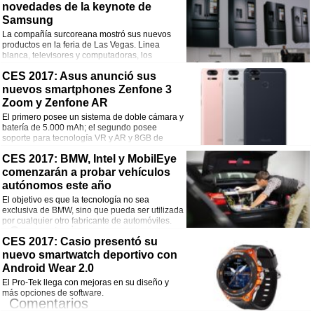
novedades de la keynote de
Samsung
¡Comparte esta noticia!
La compañía surcoreana mostró sus nuevos
Facebook
Twitter
WhatsApp
Email
productos en la feria de Las Vegas. Linea
blanca, televisores y computadoras, los
grandes protagonistas.
Comentarios
CES 2017: Asus anunció sus
nuevos smartphones Zenfone 3
¡Comparte esta noticia!
Zoom y Zenfone AR
El primero posee un sistema de doble cámara y
Facebook
Twitter
WhatsApp
Email
batería de 5.000 mAh; el segundo posee
soporte para tecnología VR y AR y 8GB de
RAM.
Comentarios
CES 2017: BMW, Intel y MobilEye
comenzarán a probar vehículos
¡Comparte esta noticia!
autónomos este año
El objetivo es que la tecnología no sea
Facebook
Twitter
WhatsApp
Email
exclusiva de BMW, sino que pueda ser utilizada
por cualquier otro fabricante de automóviles.
Comentarios
CES 2017: Casio presentó su
nuevo smartwatch deportivo con
¡Comparte esta noticia!
Android Wear 2.0
Facebook
Twitter
WhatsApp
Email
El Pro-Tek llega con mejoras en su diseño y
más opciones de software.
Comentarios