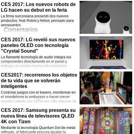
CES 2017: Los nuevos robots de
¡Comparte esta noticia!
LG hacen su debut en la feria
Facebook
Twitter
WhatsApp
Email
La firma surcoreana presentó dos nuevos
productos: Hub Robot y Airbot, pensado para
aeropuertos.
Comentarios
CES 2017: LG reveló sus nuevos
¡Comparte esta noticia!
paneles OLED con tecnología
Facebook
Twitter
WhatsApp
Email
"Crystal Sound"
La flamante tecnología de audio integra los
componentes directamente en el panel y
entrega un sonido mucho más inmersivo.
Comentarios
CES2017: recorremos los objetos
de tu vida que se volverán
¡Comparte esta noticia!
inteligentes
Facebook
Twitter
WhatsApp
Email
Controlar juegos con el trasero, monitorear en
el smartphone tu embarazo o hacer crecer
nuestro cabello con LEDs son sólo algunas de
las propuestas en CES 2017. Pasen y vean.
Comentarios
CES 2017: Samsung presenta su
nueva línea de televisores QLED
¡Comparte esta noticia!
4K con Tizen
Mediante la tecnología Quantum Dot de metal
Facebook
Twitter
WhatsApp
Email
refinado, el fabricante procura igualar la