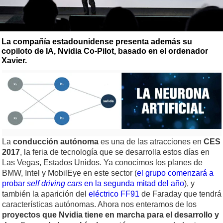
La compañía estadounidense presenta además su
copiloto de IA, Nvidia Co-Pilot, basado en el ordenador
Xavier.
La
conducción autónoma
es una de las atracciones en
CES
2017
, la feria de tecnología que se desarrolla estos días en
Las Vegas, Estados Unidos. Ya conocimos los planes de
BMW, Intel y MobilEye en este sector (
el grupo comenzará a
probar
self driving cars
en la segunda mitad del año
), y
también la aparición del
eléctrico FF91
de Faraday que tendrá
características autónomas. Ahora nos enteramos de los
proyectos que Nvidia tiene en marcha para el desarrollo y