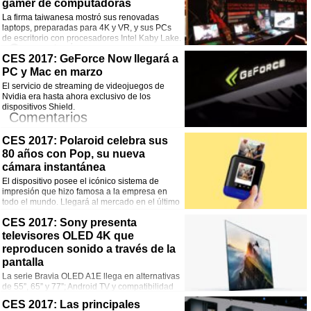
¡Comparte esta noticia!
gamer de computadoras
La firma taiwanesa mostró sus renovadas
Facebook
Twitter
WhatsApp
Email
laptops, preparadas para 4K y VR, y sus PCs
de escritorio con procesadores Intel Kaby Lake.
Comentarios
CES 2017: GeForce Now llegará a
PC y Mac en marzo
¡Comparte esta noticia!
El servicio de streaming de videojuegos de
Facebook
Twitter
WhatsApp
Email
Nvidia era hasta ahora exclusivo de los
dispositivos Shield.
Comentarios
CES 2017: Polaroid celebra sus
¡Comparte esta noticia!
80 años con Pop, su nueva
Facebook
Twitter
WhatsApp
Email
cámara instantánea
El dispositivo posee el icónico sistema de
impresión que hizo famosa a la empresa en
todo el mundo. Llegará al mercado en el último
trimestre de 2017.
Comentarios
CES 2017: Sony presenta
televisores OLED 4K que
¡Comparte esta noticia!
reproducen sonido a través de la
pantalla
Facebook
Twitter
WhatsApp
Email
La serie Bravia OLED A1E llega en alternativas
de 55”, 65” y 77”; Android TV y compatibilidad
con Google Home.
CES 2017: Las principales
Comentarios