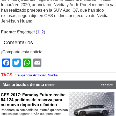
lo hará en 2020, anunciaron Nvidia y Audi. Por el momento ya
han realizado pruebas en la SUV Audi Q7, que han sido
exitosas, según dijo en CES el director ejecutivo de Nvidia,
Jen-Hsun Huang.
Fuente
:
Engadget
(
1
,
2
)
Comentarios
¡Comparte esta noticia!
Facebook
Twitter
WhatsApp
Email
TAGS
Inteligencia Artificial
,
Nvidia
Más artículos de esta serie
VER MÁS
CES 2017: Faraday Future recibe
64.124 pedidos de reserva para
su nuevo deportivo eléctrico
Por ahora, la compañía no informó quienes han
sido los que pagaron US$5.000 para tener