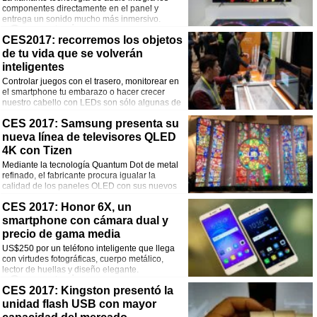
componentes directamente en el panel y
entrega un sonido mucho más inmersivo.
Comentarios
CES2017: recorremos los objetos
de tu vida que se volverán
¡Comparte esta noticia!
inteligentes
Facebook
Twitter
WhatsApp
Email
Controlar juegos con el trasero, monitorear en
el smartphone tu embarazo o hacer crecer
nuestro cabello con LEDs son sólo algunas de
las propuestas en CES 2017. Pasen y vean.
Comentarios
CES 2017: Samsung presenta su
nueva línea de televisores QLED
¡Comparte esta noticia!
4K con Tizen
Mediante la tecnología Quantum Dot de metal
Facebook
Twitter
WhatsApp
Email
refinado, el fabricante procura igualar la
calidad de los paneles OLED con sus nuevos
modelos Q7, Q8 y Q9.
Comentarios
CES 2017: Honor 6X, un
smartphone con cámara dual y
¡Comparte esta noticia!
precio de gama media
US$250 por un teléfono inteligente que llega
Facebook
Twitter
WhatsApp
Email
con virtudes fotográficas, cuerpo metálico,
lector de huellas y diseño elegante.
Comentarios
CES 2017: Kingston presentó la
unidad flash USB con mayor
¡Comparte esta noticia!