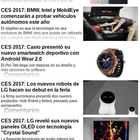
soporte para tecnología VR y AR y 8GB de
RAM.
Comentarios
CES 2017: BMW, Intel y MobilEye
comenzarán a probar vehículos
¡Comparte esta noticia!
autónomos este año
El objetivo es que la tecnología no sea
Facebook
Twitter
WhatsApp
Email
exclusiva de BMW, sino que pueda ser utilizada
por cualquier otro fabricante de automóviles.
Comentarios
CES 2017: Casio presentó su
nuevo smartwatch deportivo con
¡Comparte esta noticia!
Android Wear 2.0
Facebook
Twitter
WhatsApp
Email
El Pro-Tek llega con mejoras en su diseño y
más opciones de software.
Comentarios
CES 2017: Los nuevos robots de
¡Comparte esta noticia!
LG hacen su debut en la feria
Facebook
Twitter
WhatsApp
Email
La firma surcoreana presentó dos nuevos
productos: Hub Robot y Airbot, pensado para
aeropuertos.
Comentarios
CES 2017: LG reveló sus nuevos
¡Comparte esta noticia!
paneles OLED con tecnología
Facebook
Twitter
WhatsApp
Email
"Crystal Sound"
La flamante tecnología de audio integra los