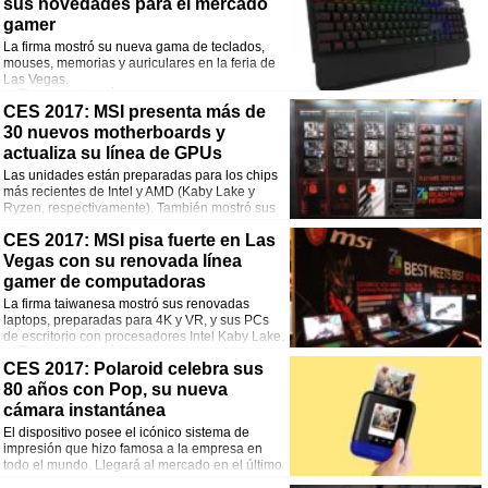
sus novedades para el mercado
¡Comparte esta noticia!
gamer
Facebook
Twitter
WhatsApp
Email
La firma mostró su nueva gama de teclados,
mouses, memorias y auriculares en la feria de
Las Vegas.
Comentarios
CES 2017: MSI presenta más de
30 nuevos motherboards y
¡Comparte esta noticia!
actualiza su línea de GPUs
Facebook
Twitter
WhatsApp
Email
Las unidades están preparadas para los chips
más recientes de Intel y AMD (Kaby Lake y
Ryzen, respectivamente). También mostró sus
nuevas placas de video.
Comentarios
CES 2017: MSI pisa fuerte en Las
Vegas con su renovada línea
¡Comparte esta noticia!
gamer de computadoras
La firma taiwanesa mostró sus renovadas
Facebook
Twitter
WhatsApp
Email
laptops, preparadas para 4K y VR, y sus PCs
de escritorio con procesadores Intel Kaby Lake.
Comentarios
CES 2017: Polaroid celebra sus
80 años con Pop, su nueva
¡Comparte esta noticia!
cámara instantánea
Facebook
Twitter
WhatsApp
Email
El dispositivo posee el icónico sistema de
impresión que hizo famosa a la empresa en
todo el mundo. Llegará al mercado en el último
trimestre de 2017.