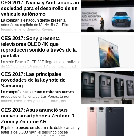
Comentarios
CES 2017: Nvidia y Audi anuncian
sociedad para el desarrollo de un
¡Comparte esta noticia!
vehículo autónomo
La compañía estadounidense presenta
Facebook
Twitter
WhatsApp
Email
además su copiloto de IA, Nvidia Co-Pilot,
basado en el ordenador Xavier.
Comentarios
CES 2017: Sony presenta
televisores OLED 4K que
¡Comparte esta noticia!
reproducen sonido a través de la
Facebook
Twitter
WhatsApp
Email
pantalla
La serie Bravia OLED A1E llega en alternativas
de 55”, 65” y 77”; Android TV y compatibilidad
con Google Home.
CES 2017: Las principales
Comentarios
novedades de la keynote de
Samsung
¡Comparte esta noticia!
La compañía surcoreana mostró sus nuevos
Facebook
Twitter
WhatsApp
Email
productos en la feria de Las Vegas. Linea
blanca, televisores y computadoras, los
grandes protagonistas.
Comentarios
CES 2017: Asus anunció sus
nuevos smartphones Zenfone 3
¡Comparte esta noticia!
Zoom y Zenfone AR
El primero posee un sistema de doble cámara y
Facebook
Twitter
WhatsApp
Email
batería de 5.000 mAh; el segundo posee