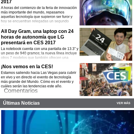
2017
¡Comparte esta noticia!
A horas del comienzo de la feria de innovación
Facebook
Twitter
WhatsApp
Email
más importante del mundo, repasamos
aquellas tecnología que supieron ser furor y
hoy se encuentran relegadas un segundo
plano.
Comentarios
All Day Gram, una laptop con 24
horas de autonomía que LG
¡Comparte esta noticia!
presentará en CES 2017
La notebook cuenta con una pantalla de 13.3” y
Facebook
Twitter
WhatsApp
Email
un peso de 940 gramos; la nueva línea incluye
otros 7 modelos que también ofrecen una
excelente autonomía.
Comentarios
¡Nos vemos en la CES!
Estamos saliendo hacia Las Vegas para cubrir
¡Comparte esta noticia!
en vivo y en directo el evento de tecnología
más grande del Mundo. Cómo es el evento y
Facebook
Twitter
WhatsApp
Email
cuáles serán las tendencias este año.
Comentarios
¡Comparte esta noticia!
Últimas Noticias
VER MÁS
Facebook
Twitter
WhatsApp
Email