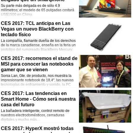
Su parte más delgada es de sólo 4.9
milímetros; el modelo de 65 pulgadas costará
US$1500 en China.
Comentarios
CES 2017: TCL anticipa en Las
Vegas un nuevo BlackBerry con
¡Comparte esta noticia!
teclado físico
Facebook
Twitter
WhatsApp
Email
La compañía, flamante dueña de los derechos
de la marca canadiense, enseña en la feria un
prototipo del rumoreado BlackBerry Mercury;
las specs recién se anunciarán en MWC 2017.
Comentarios
CES 2017: recorremos el stand de
MSI para conocer las notebooks
¡Comparte esta noticia!
gamer que se vienen
Sonia Lan, Gte. de producto, nos muestra la
Facebook
Twitter
WhatsApp
Email
impresionante notebook de 18,4″, las nuevas
tecnologías de enfriamiento y sonido, la PC
mochila y más…
Comentarios
CES 2017: Las tendencias en
Smart Home - Cómo será nuestra
¡Comparte esta noticia!
casa del futuro
La bañadera inteligente, control remoto de
Facebook
Twitter
WhatsApp
Email
nuestros electrodomésticos, cerraduras
digitales y mucho más…
Comentarios
CES 2017: HyperX mostró todas