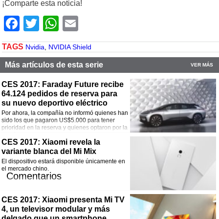
¡Comparte esta noticia!
Facebook
Twitter
WhatsApp
Email
TAGS
Nvidia
,
NVIDIA Shield
Más artículos de esta serie
VER MÁS
CES 2017: Faraday Future recibe
64.124 pedidos de reserva para
su nuevo deportivo eléctrico
Por ahora, la compañía no informó quienes han
sido los que pagaron US$5.000 para tener
prioridad en la reserva y quienes optaron por la
opción sin cargo.
Comentarios
CES 2017: Xiaomi revela la
variante blanca del Mi Mix
¡Comparte esta noticia!
El dispositivo estará disponible únicamente en
el mercado chino.
Facebook
Twitter
WhatsApp
Email
Comentarios
¡Comparte esta noticia!
CES 2017: Xiaomi presenta Mi TV
Facebook
Twitter
WhatsApp
Email
4, un televisor modular y más
delgado que un smartphone