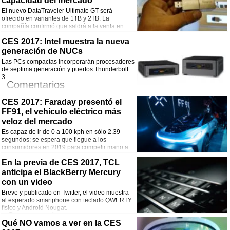
capacidad del mercado
Facebook
Twitter
WhatsApp
Email
El nuevo DataTraveler Ultimate GT será
ofrecido en variantes de 1TB y 2TB. La
compañía confirmó que saldrá a la venta en
febrero próximo.
Comentarios
CES 2017: Intel muestra la nueva
generación de NUCs
¡Comparte esta noticia!
Las PCs compactas incorporarán procesadores
de septima generación y puertos Thunderbolt
Facebook
Twitter
WhatsApp
Email
3.
Comentarios
CES 2017: Faraday presentó el
¡Comparte esta noticia!
FF91, el vehículo eléctrico más
Facebook
Twitter
WhatsApp
Email
veloz del mercado
Es capaz de ir de 0 a 100 kph en sólo 2.39
segundos; se espera que llegue a los
consumidores en 2019 para competir mano a
mano con las propuestas de Tesla.
Comentarios
En la previa de CES 2017, TCL
anticipa el BlackBerry Mercury
¡Comparte esta noticia!
con un video
Breve y publicado en Twitter, el video muestra
Facebook
Twitter
WhatsApp
Email
al esperado smartphone con teclado QWERTY
físico y Android Nougat.
Comentarios
Qué NO vamos a ver en la CES