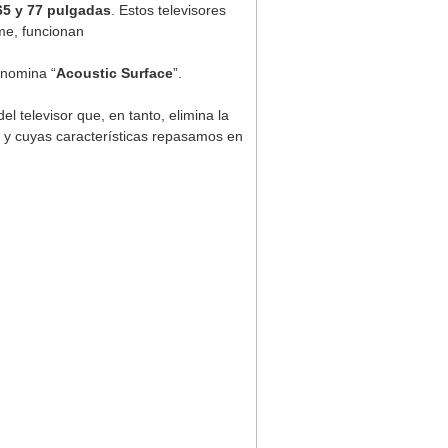
65 y 77 pulgadas
. Estos televisores
me, funcionan
enomina “
Acoustic Surface
”.
l televisor que, en tanto, elimina la
7 y cuyas características repasamos en