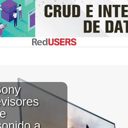
Sony
evisores
e
sonido a