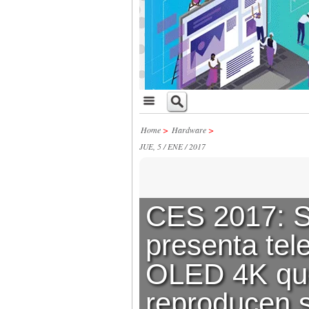
Home
>
Hardware
>
JUE, 5 / ENE / 2017
CES 2017: 
presenta tel
OLED 4K qu
reproducen 